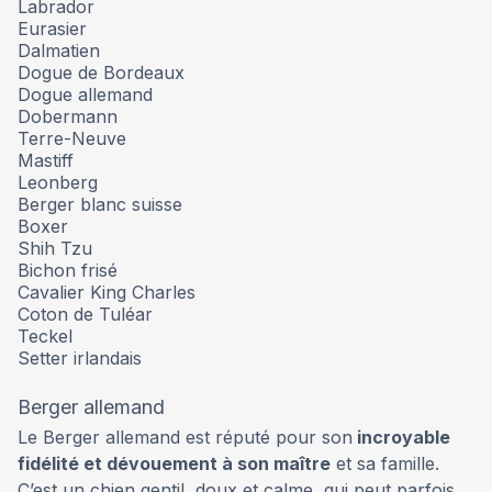
Labrador
Eurasier
Dalmatien
Dogue de Bordeaux
Dogue allemand
Dobermann
Terre-Neuve
Mastiff
Leonberg
Berger blanc suisse
Boxer
Shih Tzu
Bichon frisé
Cavalier King Charles
Coton de Tuléar
Teckel
Setter irlandais
Berger allemand
Le Berger allemand est réputé pour son
incroyable
fidélité et dévouement à son maître
et sa famille.
C’est un chien gentil, doux et calme, qui peut parfois