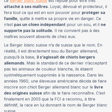
Le
Berger blanc suisse
est réputé pour être très
attaché à ses maîtres
. Loyal, dévoué et protecteur, il
fera tout ce qui est en son pouvoir pour
protéger sa
famille
, quitte à mettre sa propre vie en danger. Ce
n’est
pas un chien indépendant
pour un sou, et il
ne
supporte pas la solitude.
Il ne convient pas à des
maîtres souvent absents de chez eux.
Le Berger blanc suisse n’a de suisse que le nom. En
réalité, il est directement issu du Berger allemand,
puisqu’à la base,
il s’agissait de chiots bergers
allemands
. Mais le standard de ce dernier n’acceptant
pas les animaux de couleur blanche, ils étaient
systmétiquement supprimés à la naissance. Dans les
années 1960, une éleveuse américaine décida de faire
inscrire son chiot Berger allemand blanc sur le
livre
des origines suisse
afin de le faire reconnaître. C’est
finalement en 2003 que la FCI a reconnu, à titre
définitif, la race en lui donnant le nom de Berger blanc
suisse.