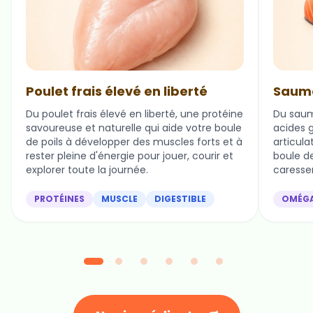
Poulet frais élevé en liberté
Saumo
Du poulet frais élevé en liberté, une protéine
Du saum
savoureuse et naturelle qui aide votre boule
acides g
de poils à développer des muscles forts et à
articula
rester pleine d'énergie pour jouer, courir et
boule de 
explorer toute la journée.
caresser
PROTÉINES
MUSCLE
DIGESTIBLE
OMÉG