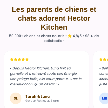
Les parents de chiens et
chats adorent Hector
Kitchen
50 000+ chiens et chats nourris •
4,8/5 • 98 % de
satisfaction
« Depuis Hector Kitchen, Luna finit sa
« Bel
gamelle et a retrouvé toute son énergie.
const
Son pelage brille, elle court partout. C'est le
Kitch
meilleur choix qu'on ait fait ! »
juste
Sarah & Luna
SL
MB
Golden Retriever, 8 ans