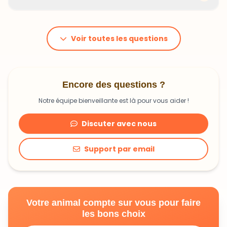
problématiques et privilégions des recettes
hypoallergéniques quand nécessaire.
Le prix dépend du poids et des besoins de votre
animal. En moyenne, comptez 1,20€ à 1,99€ par jour.
C'est un investissement dans sa santé qui peut vous
Voir toutes les questions
faire économiser en frais vétérinaires !
Encore des questions ?
Notre équipe bienveillante est là pour vous aider !
Discuter avec nous
Support par email
Votre animal compte sur vous pour faire
les bons choix