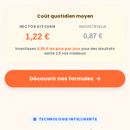
Hector Kitchen
Industrielle
Gamelles finies avec joie, animaux enthousiastes
Souvent enrichi en additifs et conservateurs
Coût quotidien moyen
chimiques
HECTOR KITCHEN
INDUSTRIELLE
Industrielle
1,22 €
0,87 €
Repas souvent boudés ou mangés sans plaisir
Investissez
0,35 € de plus par jour
pour des résultats
santé 2,5 fois meilleurs
Découvrir nos formules
TECHNOLOGIE INTELLIGENTE