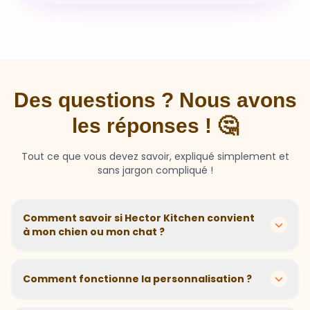
Des questions ? Nous avons
les réponses ! 🤔
Tout ce que vous devez savoir, expliqué simplement et
sans jargon compliqué !
Comment savoir si Hector Kitchen convient
à mon chien ou mon chat ?
Chaque animal est différent ! Nous créons des
recettes personnalisées selon l'âge, la race, le poids et
Comment fonctionne la personnalisation ?
les sensibilités de votre compagnon. Si votre animal a
des besoins spécifiques, notre questionnaire nous
En 2 minutes, vous répondez à quelques questions sur