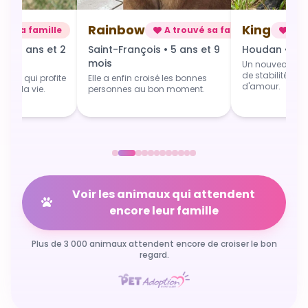
Rainbow
King
uvé sa famille
A trouvé sa famille
A t
s • 6 ans et 2
Saint-François • 5 ans et 9
Houdan • 3 a
mois
Un nouveau dép
de stabilité, de
isée qui profite
Elle a enfin croisé les bonnes
d'amour.
pour la vie.
personnes au bon moment.
Voir les animaux qui attendent
encore leur famille
Plus de 3 000 animaux attendent encore de croiser le bon
regard.