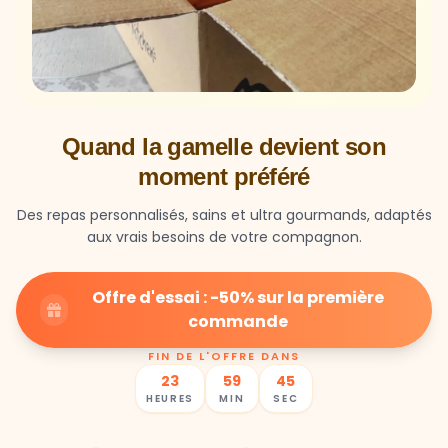
Quand la gamelle devient son
moment préféré
Des repas personnalisés, sains et ultra gourmands, adaptés
aux vrais besoins de votre compagnon.
Offre d'essai : -50% sur la première
commande
FIN DE L'OFFRE DANS
23
59
42
HEURES
MIN
SEC