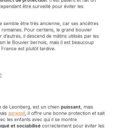
nstinct de protection
. Il est patient et fait un
t cependant être surveillé pour éviter les
se semble être très ancienne, car ses ancêtres
s romaines. Pour certains, le grand bouvier
d’autres, il descend de mâtins utilisés par les
sin le Bouvier bernois, mais il est beaucoup
France est plutôt tardive.
n de Leonberg, est un chien
puissant
, mais
mais
agressif
, il offre une bonne protection et sait
 avec les enfants avec qui il se montre
uqué et sociabilisé
correctement pour éviter les