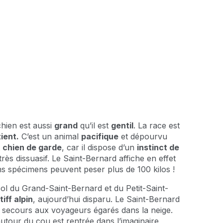
hien est aussi
grand
qu’il est
gentil
. La race est
ient.
C’est un animal
pacifique
et dépourvu
t
chien de garde
, car il dispose d’un
instinct de
rès dissuasif. Le Saint-Bernard affiche en effet
ins spécimens peuvent peser plus de 100 kilos !
ol du Grand-Saint-Bernard et du Petit-Saint-
iff alpin
, aujourd’hui disparu. Le Saint-Bernard
t secours aux voyageurs égarés dans la neige.
utour du cou est rentrée dans l’imaginaire