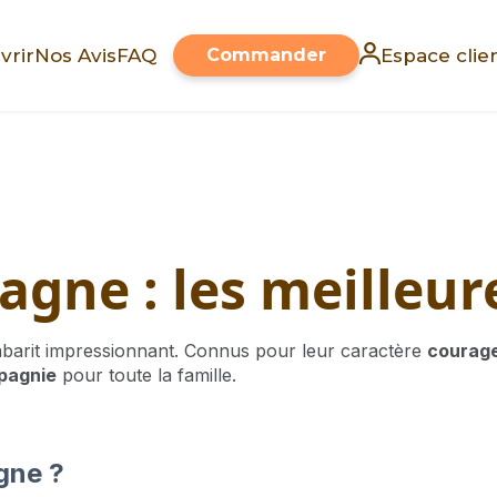
vrir
Nos Avis
FAQ
Commander
Espace clie
gne : les meilleur
barit impressionnant. Connus pour leur caractère
courag
pagnie
pour toute la famille.
gne ?