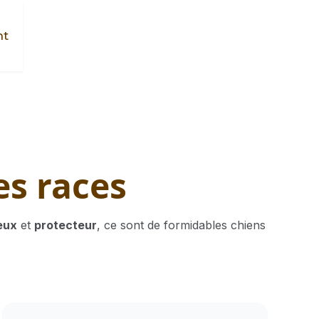
nt
es races
eux
et
protecteur
, ce sont de formidables chiens