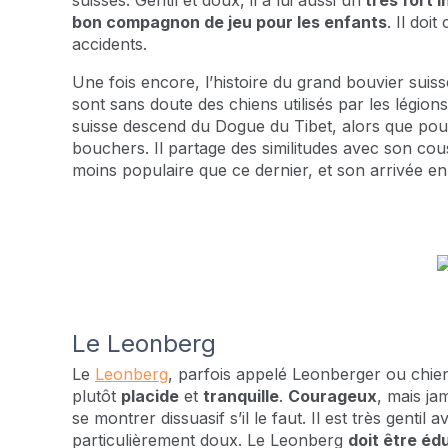
suisses. Gentil et doux, il a lui aussi un
très fort i
bon compagnon de jeu pour les enfants
. Il doi
accidents.
Une fois encore, l’histoire du grand bouvier suis
sont sans doute des chiens utilisés par les légion
suisse descend du Dogue du Tibet, alors que pour 
bouchers. Il partage des similitudes avec son cou
moins populaire que ce dernier, et son arrivée en 
Le Leonberg
Le
Leonberg
, parfois appelé Leonberger ou chie
plutôt
placide
et
tranquille
.
Courageux
, mais ja
se montrer dissuasif s’il le faut. Il est très gentil
particulièrement doux. Le Leonberg
doit être éd