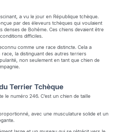
scinant, a vu le jour en République tchèque.
conçue par des éleveurs tchèques qui voulaient
ts denses de Bohême. Ces chiens devaient être
nditions difficiles.
 reconnu comme une race distincte. Cela a
race, la distinguant des autres terriers
pularité, non seulement en tant que chien de
ompagnie.
 du Terrier Tchèque
e le numéro 246. C’est un chien de taille
proportionné, avec une musculature solide et un
égante.
ément large et un museau qui se rétrécit vers le