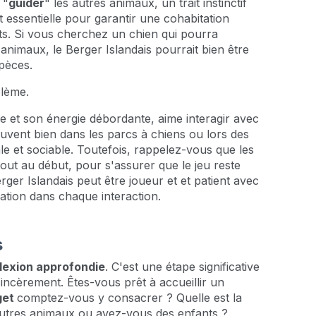
 "
guider
" les autres animaux, un trait instinctif
t essentielle pour garantir une cohabitation
ts. Si vous cherchez un chien qui pourra
animaux, le Berger Islandais pourrait bien être
spèces.
blème.
e et son énergie débordante, aime interagir avec
ouvent bien dans les parcs à chiens ou lors des
le et sociable. Toutefois, rappelez-vous que les
rtout au début, pour s'assurer que le jeu reste
ger Islandais peut être joueur et et patient avec
mation dans chaque interaction.
s
lexion approfondie
. C'est une étape significative
sincèrement. Êtes-vous prêt à accueillir un
get
comptez-vous y consacrer ? Quelle est la
autres animaux ou avez-vous des enfants ?