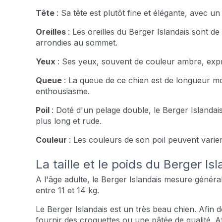
Tête
: Sa tête est plutôt fine et élégante, avec u
Oreilles
: Les oreilles du Berger Islandais sont d
arrondies au sommet.
Yeux
: Ses yeux, souvent de couleur ambre, exprim
Queue
: La queue de ce chien est de longueur 
enthousiasme.
Poil
: Doté d'un pelage double, le Berger Islandai
plus long et rude.
Couleur
: Les couleurs de son poil peuvent varier 
La taille et le poids du Berger Is
A l'âge adulte, le Berger Islandais mesure génér
entre 11 et 14 kg.
Le Berger Islandais est un très beau chien. Afin de 
fournir des croquettes ou une pâtée de qualité. At