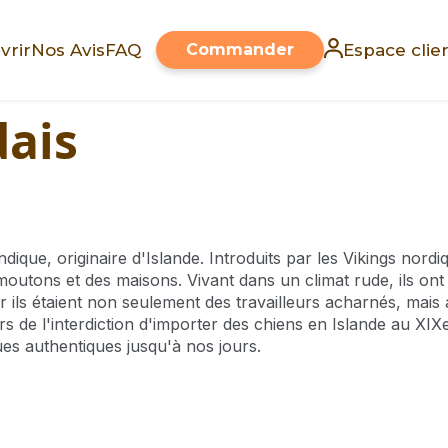
vrir
Nos Avis
FAQ
Commander
Espace clie
dais
ique, originaire d'Islande. Introduits par les Vikings nordi
 moutons et des maisons. Vivant dans un climat rude, ils on
ar ils étaient non seulement des travailleurs acharnés, mais
s de l'interdiction d'importer des chiens en Islande au XIXe
ues authentiques jusqu'à nos jours.