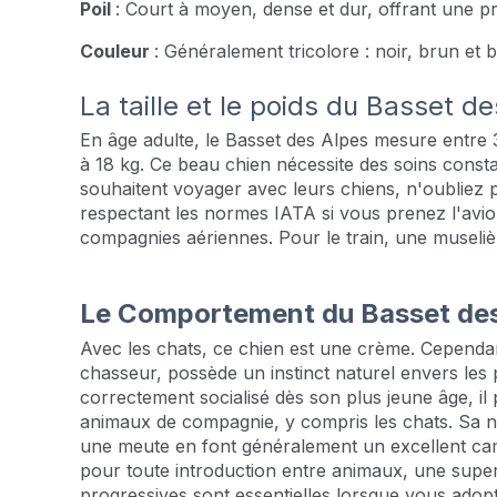
Poil
: Court à moyen, dense et dur, offrant une pr
Couleur
: Généralement tricolore : noir, brun et 
La taille et le poids du Basset d
En âge adulte, le Basset des Alpes mesure entre 
à 18 kg. Ce beau chien nécessite des soins const
souhaitent voyager avec leurs chiens, n'oubliez 
respectant les normes IATA si vous prenez l'avion
compagnies aériennes. Pour le train, une muselièr
Le Comportement du Basset des
Avec les chats, ce chien est une crème. Cependan
chasseur, possède un instinct naturel envers les p
correctement socialisé dès son plus jeune âge, il
animaux de compagnie, y compris les chats. Sa n
une meute en font généralement un excellent ca
pour toute introduction entre animaux, une superv
progressives sont essentielles lorsque vous ado