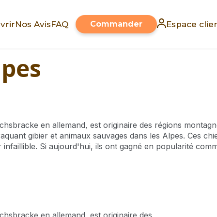
vrir
Nos Avis
FAQ
Commander
Espace clie
lpes
hsbracke en allemand, est originaire des régions montagne
 traquant gibier et animaux sauvages dans les Alpes. Ces ch
air infaillible. Si aujourd'hui, ils ont gagné en popularité 
chsbracke en allemand, est originaire des