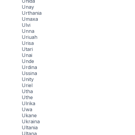
Unida
Unay
Urthania
Umaxa
Ulvi
Unna
Uriuah
Urisa
Utari
Unai
Unde
Urdina
Ussina
Unity
Uriel
Utha
Uthe
Ulrika
Uwa
Ukane
Ukraina
Ultania
Ultana