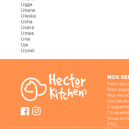
Ugga
Ukane
Uleska
Usha
Usara
Umea
Una
Uja
Uzziel
NOS SE
Faire sa c
Mon espac
Nos recet
Voir les Av
Croquette
Croquette
Nous con
FAQ