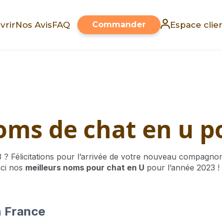
vrir
Nos Avis
FAQ
Commander
Espace clie
oms de chat en u p
 ? Félicitations pour l’arrivée de votre nouveau compagno
ici nos
meilleurs noms pour chat en U
pour l’année 2023 ! 
n France