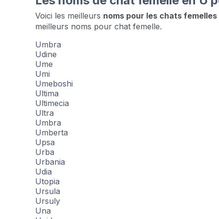
Les noms de chat femelle en U 
Voici les meilleurs
noms pour les chats femelle
meilleurs noms pour chat femelle.
Umbra
Udine
Ume
Umi
Umeboshi
Ultima
Ultimecia
Ultra
Umbra
Umberta
Upsa
Urba
Urbania
Udia
Utopia
Ursula
Ursuly
Una