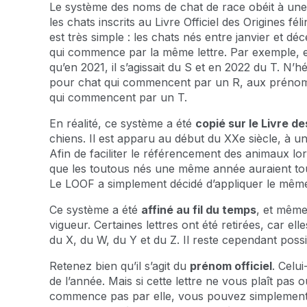
Le système des noms de chat de race obéit à un
les chats inscrits au Livre Officiel des Origines f
est très simple : les chats nés entre janvier e
qui commence par la même lettre. Par exemple, en 2
qu’en 2021, il s’agissait du S et en 2022 du T. N’h
pour chat qui commencent par un R, aux préno
qui commencent par un T.
En réalité, ce système a été
copié sur le Livre d
chiens. Il est apparu au début du XXe siècle, à u
Afin de faciliter le référencement des animaux lo
que les toutous nés une même année auraient t
Le LOOF a simplement décidé d’appliquer le même
Ce système a été
affiné au fil du temps
, et même 
vigueur. Certaines lettres ont été retirées, car elles 
du X, du W, du Y et du Z. Il reste cependant poss
Retenez bien qu’il s’agit du
prénom officiel
. Celu
de l’année. Mais si cette lettre ne vous plaît pa
commence pas par elle, vous pouvez simplement c