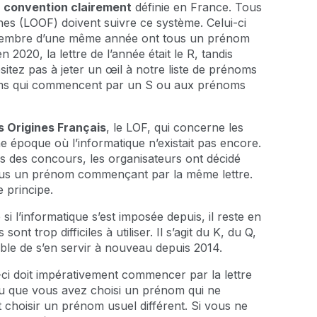
e
convention clairement
définie en France. Tous
élines (LOOF) doivent suivre ce système. Celui-ci
t décembre d’une même année ont tous un prénom
020, la lettre de l’année était le R, tandis
ésitez pas à jeter un œil à notre liste de prénoms
ms qui commencent par un S ou aux prénoms
es Origines Français
, le LOF, qui concerne les
ne époque où l’informatique n’existait pas encore.
rs des concours, les organisateurs ont décidé
ous un prénom commençant par la même lettre.
 principe.
si l’informatique s’est imposée depuis, il reste en
sont trop difficiles à utiliser. Il s’agit du K, du Q,
ible de s’en servir à nouveau depuis 2014.
i-ci doit impérativement commencer par la lettre
s ou que vous avez choisi un prénom qui ne
hoisir un prénom usuel différent. Si vous ne