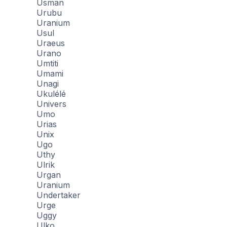
Usman
Urubu
Uranium
Usul
Uraeus
Urano
Umtiti
Umami
Unagi
Ukulélé
Univers
Umo
Urias
Unix
Ugo
Uthy
Ulrik
Urgan
Uranium
Undertaker
Urge
Uggy
Ulko