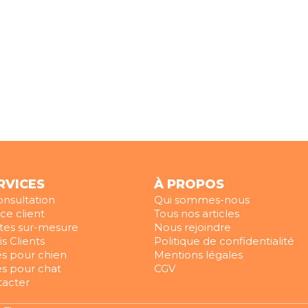
RVICES
À PROPOS
onsultation
Qui sommes-nous
e client
Tous nos articles
tes sur-mesure
Nous rejoindre
is Clients
Politique de confidentialité
s pour chien
Mentions légales
s pour chat
CGV
tacter