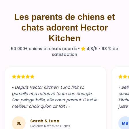
Les parents de chiens et
chats adorent Hector
Kitchen
50 000+ chiens et chats nourris •
4,8/5 • 98 % de
satisfaction
« Depuis Hector Kitchen, Luna finit sa
« Bel
gamelle et a retrouvé toute son énergie.
const
Son pelage brille, elle court partout. C'est le
Kitch
meilleur choix qu'on ait fait ! »
juste
Sarah & Luna
SL
MB
Golden Retriever, 8 ans