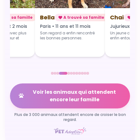
Chai
Alba
rouvé sa famille
A trouvé sa famille
A t
 et 11 mois
Jujurieux • 1 an
Douville • 4 
fin rencontré
Un jeune chien qui grandit
Une toute jeune 
sonnes.
enfin entouré et aimé.
commence du b
Voir les animaux qui attendent
encore leur famille
Plus de 3 000 animaux attendent encore de croiser le bon
regard.