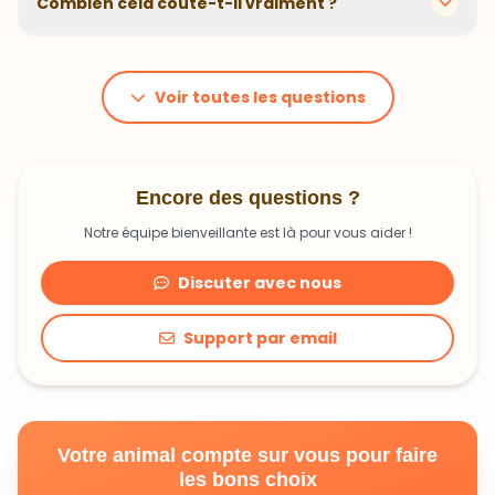
Combien cela coûte-t-il vraiment ?
problématiques et privilégions des recettes
hypoallergéniques quand nécessaire.
Le prix dépend du poids et des besoins de votre
animal. En moyenne, comptez 1,20€ à 1,99€ par jour.
C'est un investissement dans sa santé qui peut vous
Voir toutes les questions
faire économiser en frais vétérinaires !
Encore des questions ?
Notre équipe bienveillante est là pour vous aider !
Discuter avec nous
Support par email
Votre animal compte sur vous pour faire
les bons choix