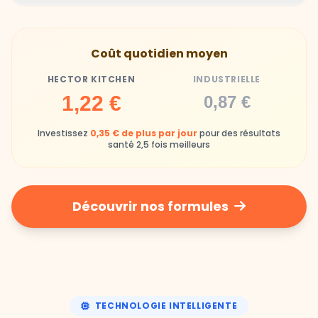
Hector Kitchen
Industrielle
Gamelles finies avec joie, animaux enthousiastes
Souvent enrichi en additifs et conservateurs
Coût quotidien moyen
chimiques
HECTOR KITCHEN
INDUSTRIELLE
Industrielle
1,22 €
0,87 €
Repas souvent boudés ou mangés sans plaisir
Investissez
0,35 € de plus par jour
pour des résultats
santé 2,5 fois meilleurs
Découvrir nos formules
TECHNOLOGIE INTELLIGENTE