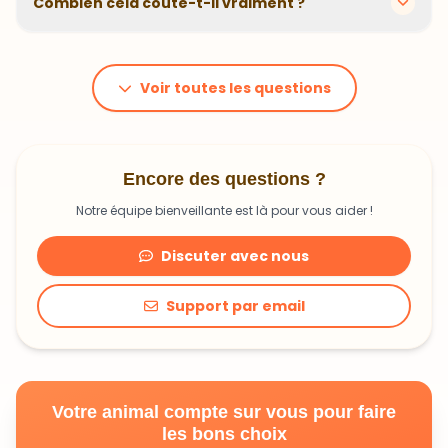
Combien cela coûte-t-il vraiment ?
problématiques et privilégions des recettes
hypoallergéniques quand nécessaire.
Le prix dépend du poids et des besoins de votre
animal. En moyenne, comptez 1,20€ à 1,99€ par jour.
C'est un investissement dans sa santé qui peut vous
Voir toutes les questions
faire économiser en frais vétérinaires !
Encore des questions ?
Notre équipe bienveillante est là pour vous aider !
Discuter avec nous
Support par email
Votre animal compte sur vous pour faire
les bons choix