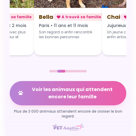
Bella
Chai
rouvé sa famille
A trouvé sa famille
A t
ns et 2 mois
Paris • 11 ans et 11 mois
Jujurieux • 1 
art avec plus
Son regard a enfin rencontré
Un jeune chien 
 douceur et
les bonnes personnes.
enfin entouré et
Voir les animaux qui attendent
encore leur famille
Plus de 3 000 animaux attendent encore de croiser le bon
regard.