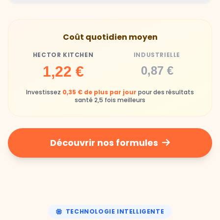
Hector Kitchen
Industrielle
Gamelles finies avec joie, animaux enthousiastes
Souvent enrichi en additifs et conservateurs
Coût quotidien moyen
chimiques
HECTOR KITCHEN
INDUSTRIELLE
Industrielle
1,22 €
0,87 €
Repas souvent boudés ou mangés sans plaisir
Investissez
0,35 € de plus par jour
pour des résultats
santé 2,5 fois meilleurs
Découvrir nos formules
TECHNOLOGIE INTELLIGENTE