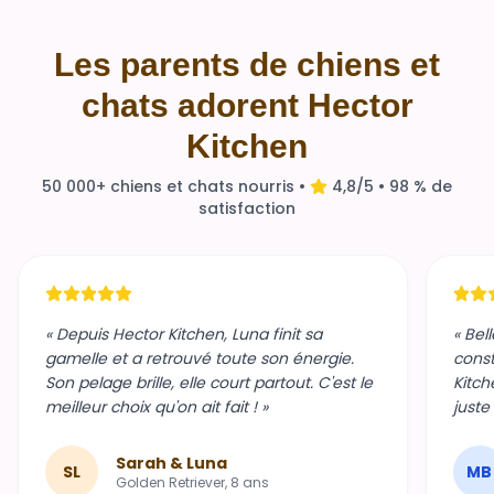
Les parents de chiens et
chats adorent Hector
Kitchen
50 000+ chiens et chats nourris •
4,8/5 • 98 % de
satisfaction
« Depuis Hector Kitchen, Luna finit sa
« Bel
gamelle et a retrouvé toute son énergie.
const
Son pelage brille, elle court partout. C'est le
Kitch
meilleur choix qu'on ait fait ! »
juste
Sarah & Luna
SL
MB
Golden Retriever, 8 ans