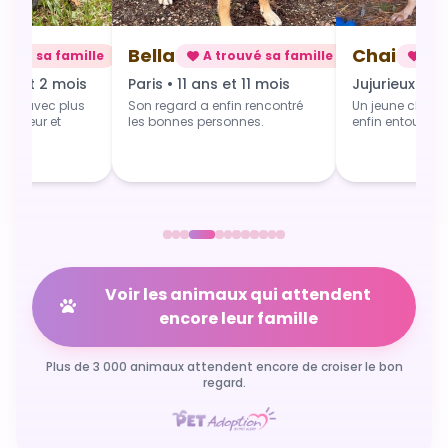
Chai
Alba
rouvé sa famille
A trouvé sa famille
A t
 et 11 mois
Jujurieux • 1 an
Douville • 4 
fin rencontré
Un jeune chien qui grandit
Une toute jeune 
sonnes.
enfin entouré et aimé.
commence du b
Voir les animaux qui attendent
encore leur famille
Plus de 3 000 animaux attendent encore de croiser le bon
regard.