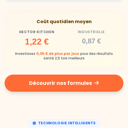
Hector Kitchen
Industrielle
Gamelles finies avec joie, animaux enthousiastes
Souvent enrichi en additifs et conservateurs
Coût quotidien moyen
chimiques
HECTOR KITCHEN
INDUSTRIELLE
Industrielle
1,22 €
0,87 €
Repas souvent boudés ou mangés sans plaisir
Investissez
0,35 € de plus par jour
pour des résultats
santé 2,5 fois meilleurs
Découvrir nos formules
TECHNOLOGIE INTELLIGENTE