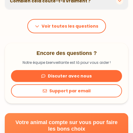
Combien cela coûte-t-il vraiment ?
problématiques et privilégions des recettes
hypoallergéniques quand nécessaire.
Le prix dépend du poids et des besoins de votre
animal. En moyenne, comptez 1,20€ à 1,99€ par jour.
C'est un investissement dans sa santé qui peut vous
Voir toutes les questions
faire économiser en frais vétérinaires !
Encore des questions ?
Notre équipe bienveillante est là pour vous aider !
Discuter avec nous
Support par email
Votre animal compte sur vous pour faire
les bons choix