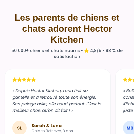
Les parents de chiens et
chats adorent Hector
Kitchen
50 000+ chiens et chats nourris •
4,8/5 • 98 % de
satisfaction
« Depuis Hector Kitchen, Luna finit sa
« Bel
gamelle et a retrouvé toute son énergie.
const
Son pelage brille, elle court partout. C'est le
Kitch
meilleur choix qu'on ait fait ! »
juste
Sarah & Luna
SL
MB
Golden Retriever, 8 ans