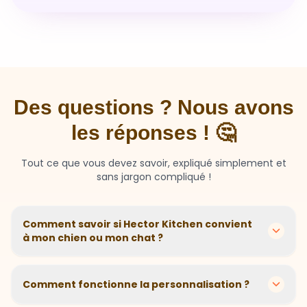
Des questions ? Nous avons
les réponses ! 🤔
Tout ce que vous devez savoir, expliqué simplement et
sans jargon compliqué !
Comment savoir si Hector Kitchen convient
à mon chien ou mon chat ?
Chaque animal est différent ! Nous créons des
recettes personnalisées selon l'âge, la race, le poids et
Comment fonctionne la personnalisation ?
les sensibilités de votre compagnon. Si votre animal a
des besoins spécifiques, notre questionnaire nous
En 2 minutes, vous répondez à quelques questions sur
aide à adapter parfaitement sa nutrition.
votre animal. Notre algorithme calcule ensuite la
Et si mon animal n'aime pas ?