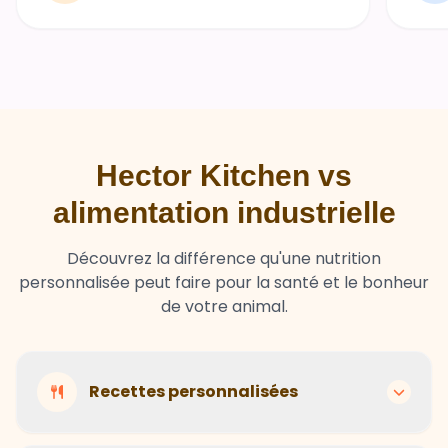
Hector Kitchen vs
alimentation industrielle
Découvrez la différence qu'une nutrition
personnalisée peut faire pour la santé et le bonheur
de votre animal.
Recettes personnalisées
Hector Kitchen
Recettes adaptées à chaque animal selon son
Ingrédients