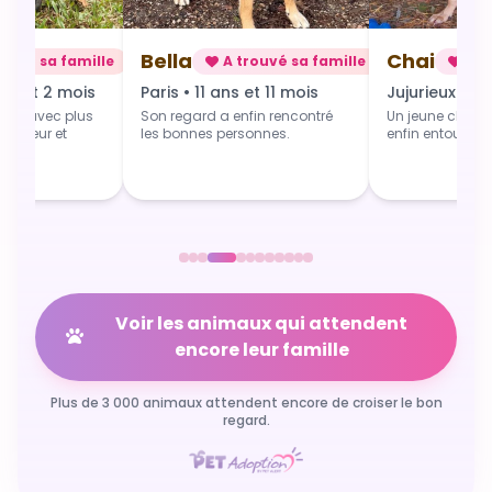
Chai
Alba
rouvé sa famille
A trouvé sa famille
A t
 et 11 mois
Jujurieux • 1 an
Douville • 4 
fin rencontré
Un jeune chien qui grandit
Une toute jeune 
sonnes.
enfin entouré et aimé.
commence du b
Voir les animaux qui attendent
encore leur famille
Plus de 3 000 animaux attendent encore de croiser le bon
regard.