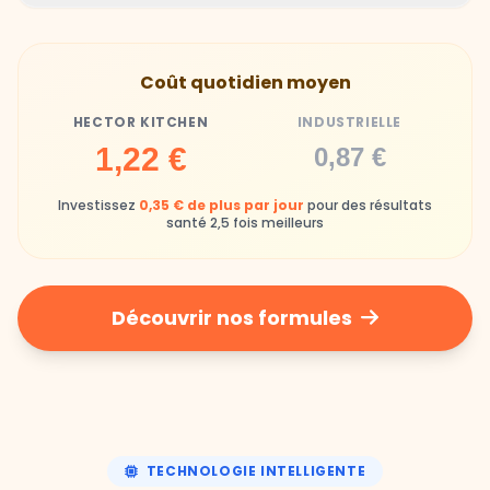
Gamelles finies avec joie, animaux enthousiastes
Souvent enrichi en additifs et conservateurs
Coût quotidien moyen
chimiques
HECTOR KITCHEN
INDUSTRIELLE
Industrielle
1,22 €
0,87 €
Repas souvent boudés ou mangés sans plaisir
Investissez
0,35 € de plus par jour
pour des résultats
santé 2,5 fois meilleurs
Découvrir nos formules
TECHNOLOGIE INTELLIGENTE
Une nutrition de précision,