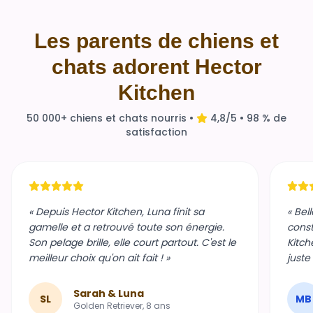
Les parents de chiens et
chats adorent Hector
Kitchen
50 000+ chiens et chats nourris •
4,8/5 • 98 % de
satisfaction
« Depuis Hector Kitchen, Luna finit sa
« Bel
gamelle et a retrouvé toute son énergie.
const
Son pelage brille, elle court partout. C'est le
Kitch
meilleur choix qu'on ait fait ! »
juste
Sarah & Luna
SL
MB
Golden Retriever, 8 ans