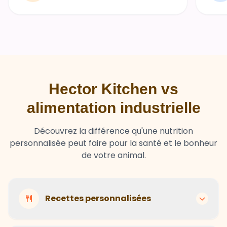
Hector Kitchen vs
alimentation industrielle
Découvrez la différence qu'une nutrition
personnalisée peut faire pour la santé et le bonheur
de votre animal.
Recettes personnalisées
Hector Kitchen
Recettes adaptées à chaque animal selon son
Ingrédients