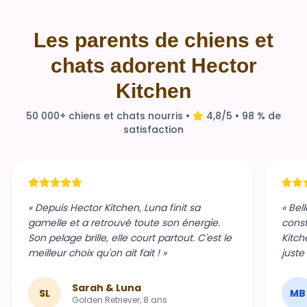
Les parents de chiens et
chats adorent Hector
Kitchen
50 000+ chiens et chats nourris •
4,8/5 • 98 % de
satisfaction
« Depuis Hector Kitchen, Luna finit sa
« Bel
gamelle et a retrouvé toute son énergie.
const
Son pelage brille, elle court partout. C'est le
Kitch
meilleur choix qu'on ait fait ! »
juste
Sarah & Luna
SL
MB
Golden Retriever, 8 ans