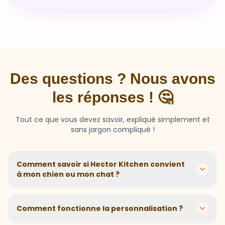
Des questions ? Nous avons
les réponses ! 🤔
Tout ce que vous devez savoir, expliqué simplement et
sans jargon compliqué !
Comment savoir si Hector Kitchen convient
à mon chien ou mon chat ?
Chaque animal est différent ! Nous créons des
recettes personnalisées selon l'âge, la race, le poids et
Comment fonctionne la personnalisation ?
les sensibilités de votre compagnon. Si votre animal a
des besoins spécifiques, notre questionnaire nous
En 2 minutes, vous répondez à quelques questions sur
aide à adapter parfaitement sa nutrition.
votre animal. Notre algorithme calcule ensuite la
Et si mon animal n'aime pas ?