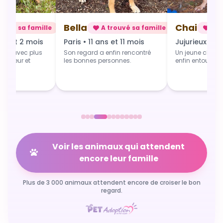
Chai
Alba
rouvé sa famille
A trouvé sa famille
A t
 et 11 mois
Jujurieux • 1 an
Douville • 4 
fin rencontré
Un jeune chien qui grandit
Une toute jeune 
sonnes.
enfin entouré et aimé.
commence du b
Voir les animaux qui attendent
encore leur famille
Plus de 3 000 animaux attendent encore de croiser le bon
regard.