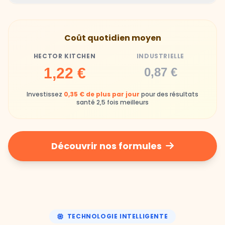
Gamelles finies avec joie, animaux enthousiastes
Souvent enrichi en additifs et conservateurs
Coût quotidien moyen
chimiques
HECTOR KITCHEN
INDUSTRIELLE
Industrielle
1,22 €
0,87 €
Repas souvent boudés ou mangés sans plaisir
Investissez
0,35 € de plus par jour
pour des résultats
santé 2,5 fois meilleurs
Découvrir nos formules
TECHNOLOGIE INTELLIGENTE
Une nutrition de précision,