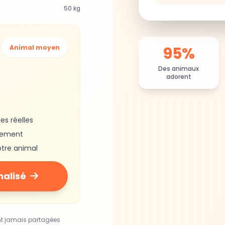
50 kg
95%
Animal moyen
Des animaux
adorent
es réelles
gement
otre animal
nalisé
nt jamais partagées