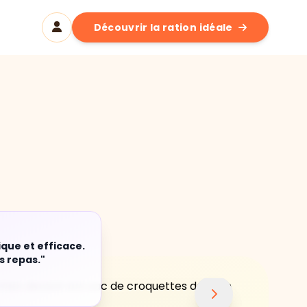
Découvrir la ration idéale
ique et efficace.
s repas."