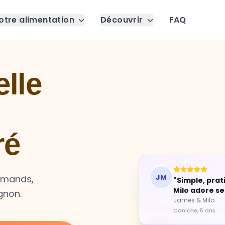
otre alimentation
Découvrir
FAQ
lle
ré
JM
"Simple, prat
urmands,
Milo adore se
gnon.
James & Milo
Caniche, 5 ans