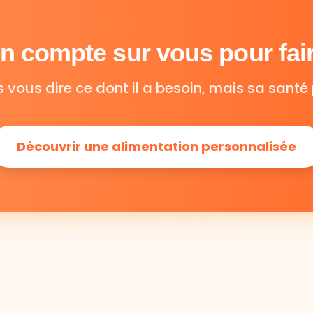
 compte sur vous pour fair
s vous dire ce dont il a besoin, mais sa santé 
Découvrir une alimentation personnalisée