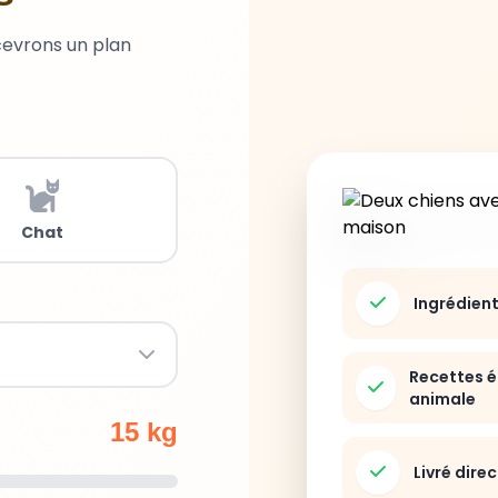
cevrons un plan
Chat
Ingrédien
Recettes é
animale
15 kg
Livré dire