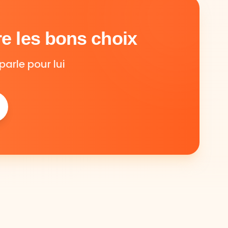
e les bons choix
parle pour lui