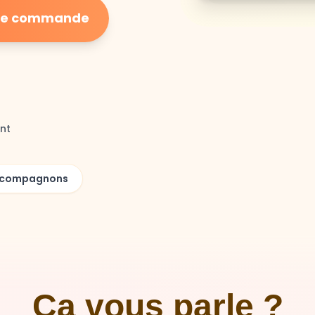
ière commande
nt
00 compagnons
Ça vous parle ?