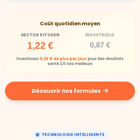
Hector Kitchen
Industrielle
Gamelles finies avec joie, animaux enthousiastes
Souvent enrichi en additifs et conservateurs
Coût quotidien moyen
chimiques
HECTOR KITCHEN
INDUSTRIELLE
Industrielle
1,22 €
0,87 €
Repas souvent boudés ou mangés sans plaisir
Investissez
0,35 € de plus par jour
pour des résultats
santé 2,5 fois meilleurs
Découvrir nos formules
TECHNOLOGIE INTELLIGENTE