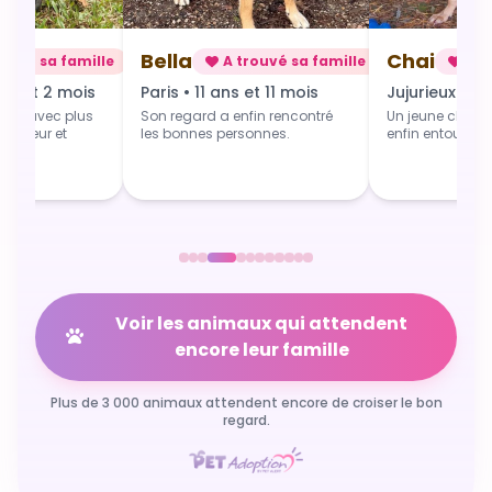
Chai
Alba
rouvé sa famille
A trouvé sa famille
A t
 et 11 mois
Jujurieux • 1 an
Douville • 4 
fin rencontré
Un jeune chien qui grandit
Une toute jeune 
sonnes.
enfin entouré et aimé.
commence du b
Voir les animaux qui attendent
encore leur famille
Plus de 3 000 animaux attendent encore de croiser le bon
regard.