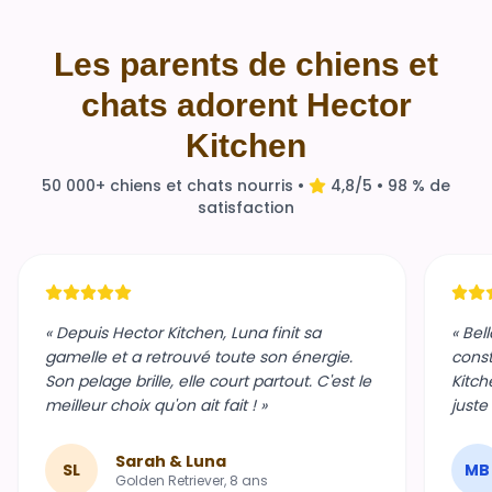
Les parents de chiens et
chats adorent Hector
Kitchen
50 000+ chiens et chats nourris •
4,8/5 • 98 % de
satisfaction
« Depuis Hector Kitchen, Luna finit sa
« Bel
gamelle et a retrouvé toute son énergie.
const
Son pelage brille, elle court partout. C'est le
Kitch
meilleur choix qu'on ait fait ! »
juste
Sarah & Luna
SL
MB
Golden Retriever, 8 ans