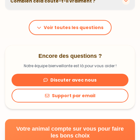
Combien cela coûte-t-il vraiment ?
problématiques et privilégions des recettes
hypoallergéniques quand nécessaire.
Le prix dépend du poids et des besoins de votre
animal. En moyenne, comptez 1,20€ à 1,99€ par jour.
C'est un investissement dans sa santé qui peut vous
Voir toutes les questions
faire économiser en frais vétérinaires !
Encore des questions ?
Notre équipe bienveillante est là pour vous aider !
Discuter avec nous
Support par email
Votre animal compte sur vous pour faire
les bons choix