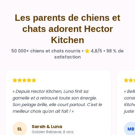
Les parents de chiens et
chats adorent Hector
Kitchen
50 000+ chiens et chats nourris •
4,8/5 • 98 % de
satisfaction
« Depuis Hector Kitchen, Luna finit sa
« Bel
gamelle et a retrouvé toute son énergie.
const
Son pelage brille, elle court partout. C'est le
Kitch
meilleur choix qu'on ait fait ! »
juste
Sarah & Luna
SL
MB
Golden Retriever, 8 ans