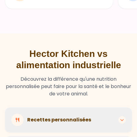
Hector Kitchen vs
alimentation industrielle
Découvrez la différence qu'une nutrition
personnalisée peut faire pour la santé et le bonheur
de votre animal.
Recettes personnalisées
Hector Kitchen
Recettes adaptées à chaque animal selon son
Ingrédients