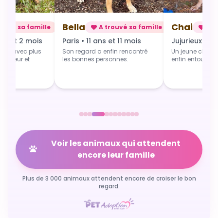
Chai
Alba
rouvé sa famille
A trouvé sa famille
A t
 et 11 mois
Jujurieux • 1 an
Douville • 4 
fin rencontré
Un jeune chien qui grandit
Une toute jeune 
sonnes.
enfin entouré et aimé.
commence du b
Voir les animaux qui attendent
encore leur famille
Plus de 3 000 animaux attendent encore de croiser le bon
regard.