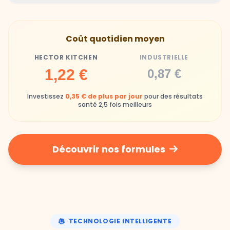
Gamelles finies avec joie, animaux enthousiastes
Souvent enrichi en additifs et conservateurs
Coût quotidien moyen
chimiques
HECTOR KITCHEN
INDUSTRIELLE
Industrielle
1,22 €
0,87 €
Repas souvent boudés ou mangés sans plaisir
Investissez
0,35 € de plus par jour
pour des résultats
santé 2,5 fois meilleurs
Découvrir nos formules
TECHNOLOGIE INTELLIGENTE
Une nutrition de précision,