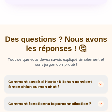
Des questions ? Nous avons
les réponses ! 🤔
Tout ce que vous devez savoir, expliqué simplement et
sans jargon compliqué !
Comment savoir si Hector Kitchen convient
à mon chien ou mon chat ?
Chaque animal est différent ! Nous créons des
recettes personnalisées selon l'âge, la race, le poids et
Comment fonctionne la personnalisation ?
les sensibilités de votre compagnon. Si votre animal a
des besoins spécifiques, notre questionnaire nous
En 2 minutes, vous répondez à quelques questions sur
aide à adapter parfaitement sa nutrition.
votre animal. Notre algorithme calcule ensuite la
Et si mon animal n'aime pas ?