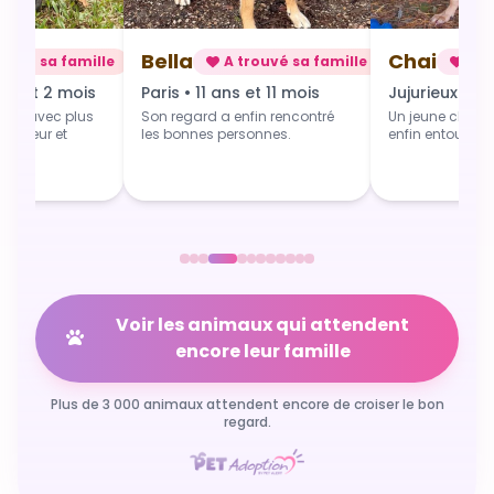
Chai
Alba
rouvé sa famille
A trouvé sa famille
A t
 et 11 mois
Jujurieux • 1 an
Douville • 4 
fin rencontré
Un jeune chien qui grandit
Une toute jeune 
sonnes.
enfin entouré et aimé.
commence du b
Voir les animaux qui attendent
encore leur famille
Plus de 3 000 animaux attendent encore de croiser le bon
regard.