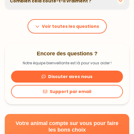
Combien cela coûte-t-il vraiment ?
problématiques et privilégions des recettes
hypoallergéniques quand nécessaire.
Le prix dépend du poids et des besoins de votre
animal. En moyenne, comptez 1,20€ à 1,99€ par jour.
C'est un investissement dans sa santé qui peut vous
Voir toutes les questions
faire économiser en frais vétérinaires !
Encore des questions ?
Notre équipe bienveillante est là pour vous aider !
Discuter avec nous
Support par email
Votre animal compte sur vous pour faire
les bons choix