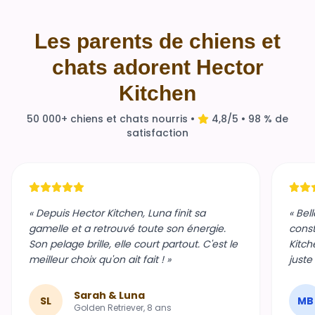
Les parents de chiens et
chats adorent Hector
Kitchen
50 000+ chiens et chats nourris •
4,8/5 • 98 % de
satisfaction
« Depuis Hector Kitchen, Luna finit sa
« Bel
gamelle et a retrouvé toute son énergie.
const
Son pelage brille, elle court partout. C'est le
Kitch
meilleur choix qu'on ait fait ! »
juste
Sarah & Luna
SL
MB
Golden Retriever, 8 ans