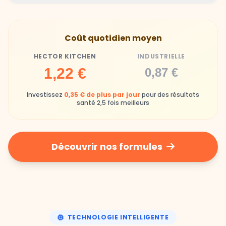
Hector Kitchen
Industrielle
Gamelles finies avec joie, animaux enthousiastes
Souvent enrichi en additifs et conservateurs
Coût quotidien moyen
chimiques
HECTOR KITCHEN
INDUSTRIELLE
Industrielle
1,22 €
0,87 €
Repas souvent boudés ou mangés sans plaisir
Investissez
0,35 € de plus par jour
pour des résultats
santé 2,5 fois meilleurs
Découvrir nos formules
TECHNOLOGIE INTELLIGENTE