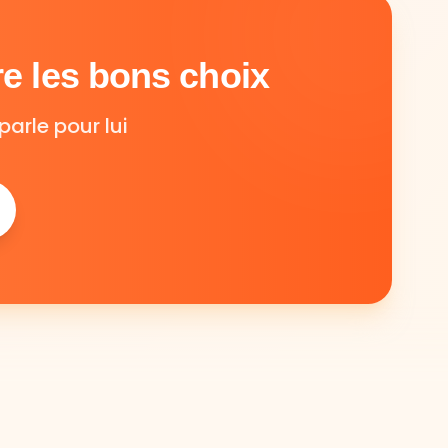
e les bons choix
parle pour lui