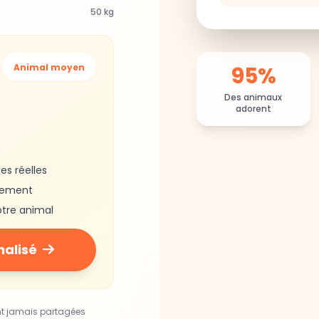
50 kg
95%
Animal moyen
Des animaux
adorent
es réelles
gement
otre animal
nalisé
nt jamais partagées