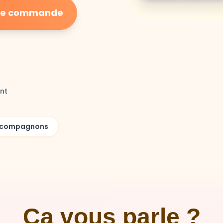
ière commande
nt
00 compagnons
Ça vous parle ?