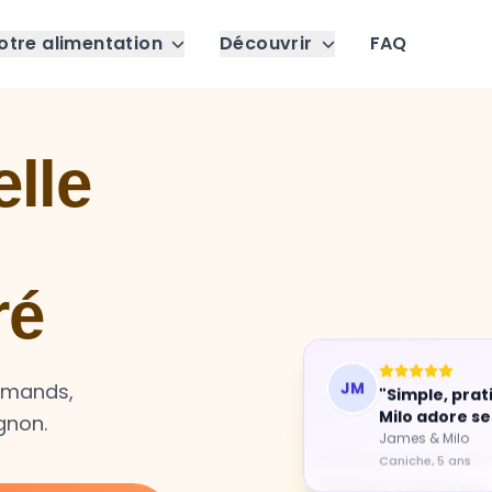
otre alimentation
Découvrir
FAQ
lle
ré
JM
"Simple, prat
urmands,
Milo adore se
gnon.
James & Milo
Caniche, 5 ans