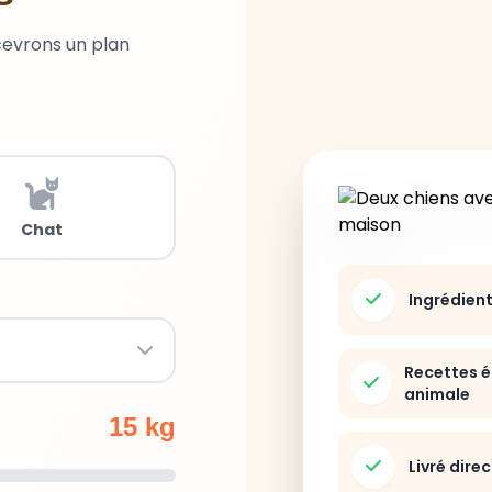
cevrons un plan
Chat
Ingrédien
Recettes é
animale
15 kg
Livré dire