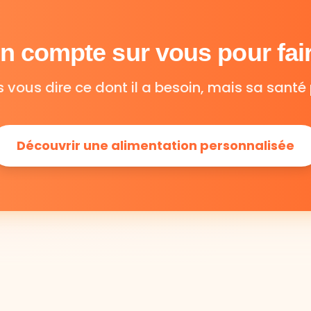
 compte sur vous pour fair
s vous dire ce dont il a besoin, mais sa santé 
Découvrir une alimentation personnalisée