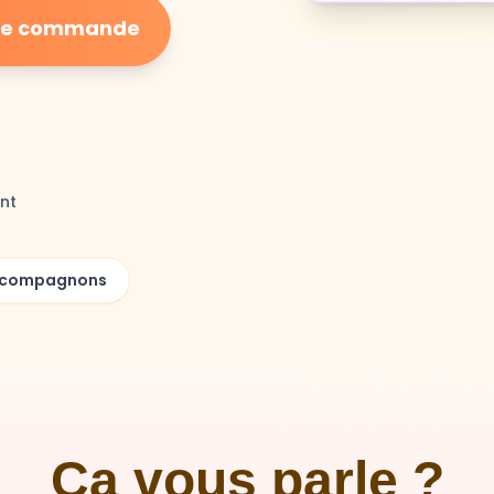
ière commande
nt
00 compagnons
Ça vous parle ?