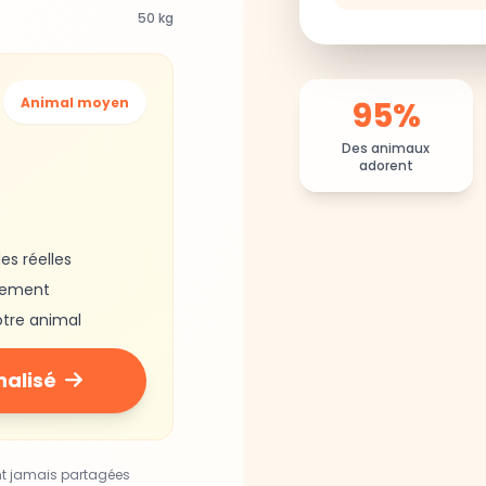
50 kg
95%
Animal moyen
Des animaux
adorent
es réelles
gement
otre animal
nalisé
nt jamais partagées