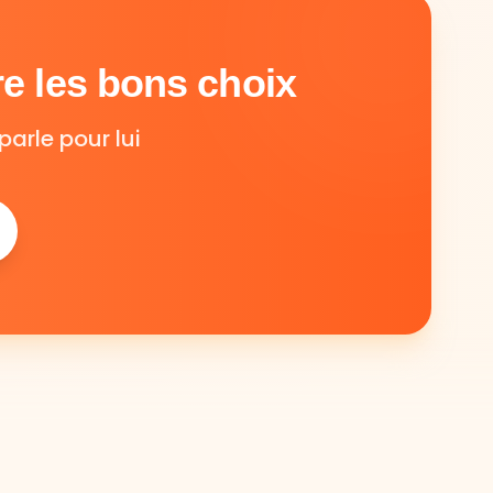
e les bons choix
parle pour lui