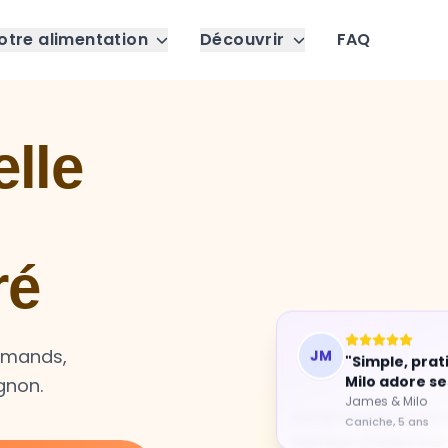
otre alimentation
Découvrir
FAQ
lle
ré
JM
"Simple, prat
urmands,
Milo adore se
gnon.
James & Milo
Caniche, 5 ans