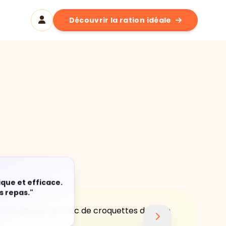
Découvrir la ration idéale
ique et efficace.
s repas."