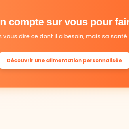
 compte sur vous pour fair
s vous dire ce dont il a besoin, mais sa santé 
Découvrir une alimentation personnalisée