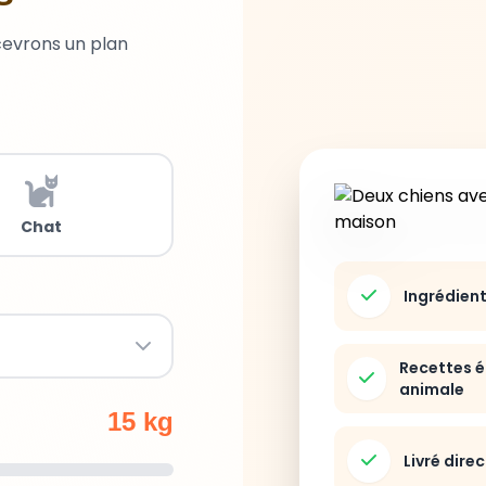
cevrons un plan
Chat
Ingrédien
Recettes é
animale
15 kg
Livré dire