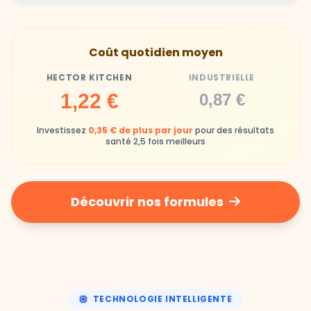
Hector Kitchen
Industrielle
Gamelles finies avec joie, animaux enthousiastes
Souvent enrichi en additifs et conservateurs
Coût quotidien moyen
chimiques
HECTOR KITCHEN
INDUSTRIELLE
Industrielle
1,22 €
0,87 €
Repas souvent boudés ou mangés sans plaisir
Investissez
0,35 € de plus par jour
pour des résultats
santé 2,5 fois meilleurs
Découvrir nos formules
TECHNOLOGIE INTELLIGENTE