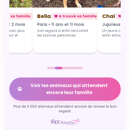
Chai
Alba
rouvé sa famille
A trouvé sa famille
A t
 et 11 mois
Jujurieux • 1 an
Douville • 4 
fin rencontré
Un jeune chien qui grandit
Une toute jeune 
sonnes.
enfin entouré et aimé.
commence du b
Voir les animaux qui attendent
encore leur famille
Plus de 3 000 animaux attendent encore de croiser le bon
regard.