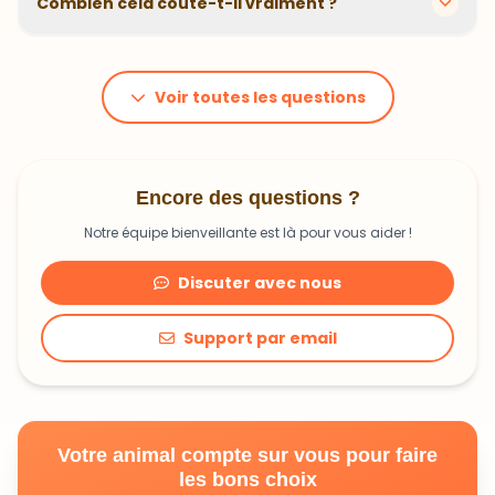
Combien cela coûte-t-il vraiment ?
problématiques et privilégions des recettes
hypoallergéniques quand nécessaire.
Le prix dépend du poids et des besoins de votre
animal. En moyenne, comptez 1,20€ à 1,99€ par jour.
C'est un investissement dans sa santé qui peut vous
Voir toutes les questions
faire économiser en frais vétérinaires !
Encore des questions ?
Notre équipe bienveillante est là pour vous aider !
Discuter avec nous
Support par email
Votre animal compte sur vous pour faire
les bons choix