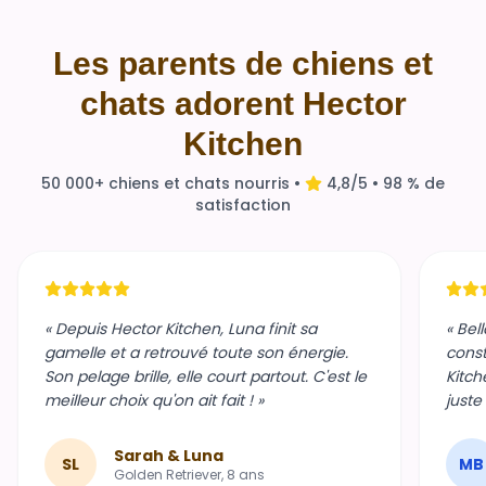
Les parents de chiens et
chats adorent Hector
Kitchen
50 000+ chiens et chats nourris •
4,8/5 • 98 % de
satisfaction
« Depuis Hector Kitchen, Luna finit sa
« Bel
gamelle et a retrouvé toute son énergie.
const
Son pelage brille, elle court partout. C'est le
Kitch
meilleur choix qu'on ait fait ! »
juste
Sarah & Luna
SL
MB
Golden Retriever, 8 ans