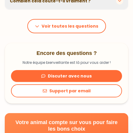
Combien cela coûte-t-il vraiment ?
problématiques et privilégions des recettes
hypoallergéniques quand nécessaire.
Le prix dépend du poids et des besoins de votre
animal. En moyenne, comptez 1,20€ à 1,99€ par jour.
C'est un investissement dans sa santé qui peut vous
Voir toutes les questions
faire économiser en frais vétérinaires !
Encore des questions ?
Notre équipe bienveillante est là pour vous aider !
Discuter avec nous
Support par email
Votre animal compte sur vous pour faire
les bons choix