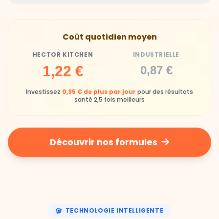
Hector Kitchen
Industrielle
Gamelles finies avec joie, animaux enthousiastes
Souvent enrichi en additifs et conservateurs
Coût quotidien moyen
chimiques
HECTOR KITCHEN
INDUSTRIELLE
Industrielle
1,22 €
0,87 €
Repas souvent boudés ou mangés sans plaisir
Investissez
0,35 € de plus par jour
pour des résultats
santé 2,5 fois meilleurs
Découvrir nos formules
TECHNOLOGIE INTELLIGENTE