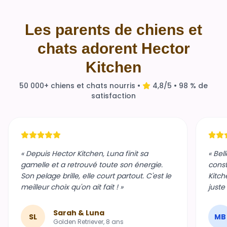
Les parents de chiens et
chats adorent Hector
Kitchen
50 000+ chiens et chats nourris •
4,8/5 • 98 % de
satisfaction
« Depuis Hector Kitchen, Luna finit sa
« Bel
gamelle et a retrouvé toute son énergie.
const
Son pelage brille, elle court partout. C'est le
Kitch
meilleur choix qu'on ait fait ! »
juste
Sarah & Luna
SL
MB
Golden Retriever, 8 ans