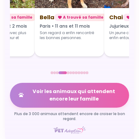
Bella
Chai
rouvé sa famille
A trouvé sa famille
A t
ns et 2 mois
Paris • 11 ans et 11 mois
Jujurieux • 1 
art avec plus
Son regard a enfin rencontré
Un jeune chien 
 douceur et
les bonnes personnes.
enfin entouré et
Voir les animaux qui attendent
encore leur famille
Plus de 3 000 animaux attendent encore de croiser le bon
regard.