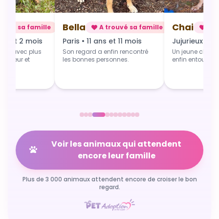
Chai
Alba
rouvé sa famille
A trouvé sa famille
A t
 et 11 mois
Jujurieux • 1 an
Douville • 4 
fin rencontré
Un jeune chien qui grandit
Une toute jeune 
sonnes.
enfin entouré et aimé.
commence du b
Voir les animaux qui attendent
encore leur famille
Plus de 3 000 animaux attendent encore de croiser le bon
regard.