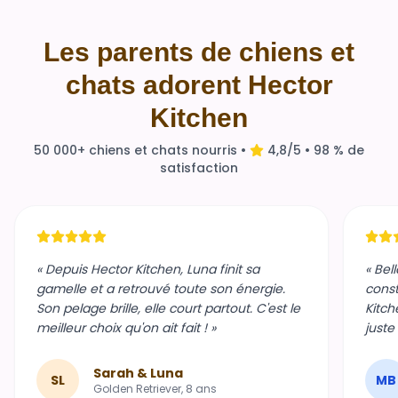
Les parents de chiens et
chats adorent Hector
Kitchen
50 000+ chiens et chats nourris •
4,8/5 • 98 % de
satisfaction
« Depuis Hector Kitchen, Luna finit sa
« Bel
gamelle et a retrouvé toute son énergie.
const
Son pelage brille, elle court partout. C'est le
Kitch
meilleur choix qu'on ait fait ! »
juste
Sarah & Luna
SL
MB
Golden Retriever, 8 ans