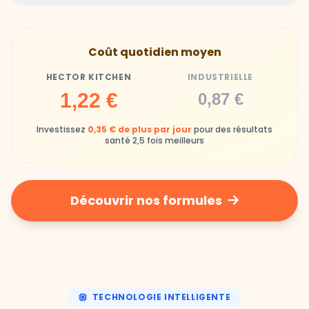
Gamelles finies avec joie, animaux enthousiastes
Souvent enrichi en additifs et conservateurs
Coût quotidien moyen
chimiques
HECTOR KITCHEN
INDUSTRIELLE
Industrielle
1,22 €
0,87 €
Repas souvent boudés ou mangés sans plaisir
Investissez
0,35 € de plus par jour
pour des résultats
santé 2,5 fois meilleurs
Découvrir nos formules
TECHNOLOGIE INTELLIGENTE
Une nutrition de précision,