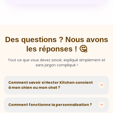
Des questions ? Nous avons
les réponses ! 🤔
Tout ce que vous devez savoir, expliqué simplement et
sans jargon compliqué !
Comment savoir si Hector Kitchen convient
à mon chien ou mon chat ?
Chaque animal est différent ! Nous créons des
recettes personnalisées selon l'âge, la race, le poids et
Comment fonctionne la personnalisation ?
les sensibilités de votre compagnon. Si votre animal a
des besoins spécifiques, notre questionnaire nous
En 2 minutes, vous répondez à quelques questions sur
aide à adapter parfaitement sa nutrition.
votre animal. Notre algorithme calcule ensuite la
Et si mon animal n'aime pas ?