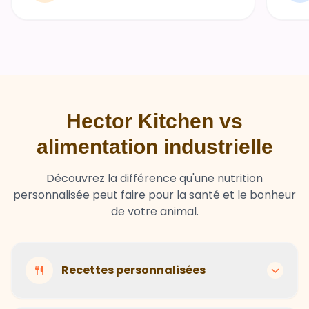
Hector Kitchen vs
alimentation industrielle
Découvrez la différence qu'une nutrition
personnalisée peut faire pour la santé et le bonheur
de votre animal.
Recettes personnalisées
Hector Kitchen
Recettes adaptées à chaque animal selon son
Ingrédients