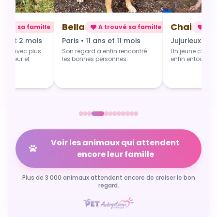
Chai
Alba
rouvé sa famille
A trouvé sa famille
A t
 et 11 mois
Jujurieux • 1 an
Douville • 4 
fin rencontré
Un jeune chien qui grandit
Une toute jeune 
sonnes.
enfin entouré et aimé.
commence du b
Voir les animaux qui attendent
encore leur famille
Plus de 3 000 animaux attendent encore de croiser le bon
regard.