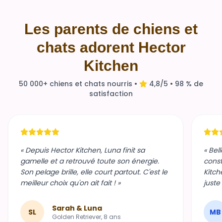
Les parents de chiens et
chats adorent Hector
Kitchen
50 000+ chiens et chats nourris •
4,8/5 • 98 % de
satisfaction
« Depuis Hector Kitchen, Luna finit sa
« Bel
gamelle et a retrouvé toute son énergie.
const
Son pelage brille, elle court partout. C'est le
Kitch
meilleur choix qu'on ait fait ! »
juste
Sarah & Luna
SL
MB
Golden Retriever, 8 ans