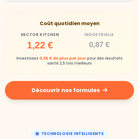
Hector Kitchen
Industrielle
Gamelles finies avec joie, animaux enthousiastes
Souvent enrichi en additifs et conservateurs
Coût quotidien moyen
chimiques
HECTOR KITCHEN
INDUSTRIELLE
Industrielle
1,22 €
0,87 €
Repas souvent boudés ou mangés sans plaisir
Investissez
0,35 € de plus par jour
pour des résultats
santé 2,5 fois meilleurs
Découvrir nos formules
TECHNOLOGIE INTELLIGENTE