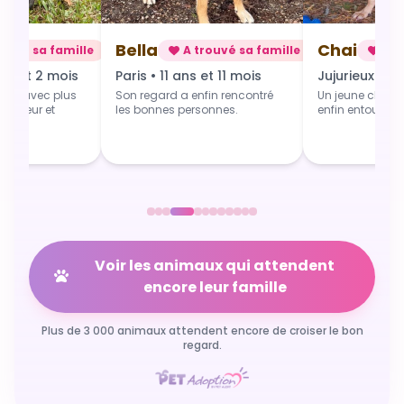
Chai
Alba
rouvé sa famille
A trouvé sa famille
A t
 et 11 mois
Jujurieux • 1 an
Douville • 4 
fin rencontré
Un jeune chien qui grandit
Une toute jeune 
sonnes.
enfin entouré et aimé.
commence du b
Voir les animaux qui attendent
encore leur famille
Plus de 3 000 animaux attendent encore de croiser le bon
regard.