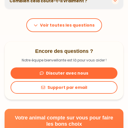
Combien cela coûte-t-il vraiment ?
problématiques et privilégions des recettes
hypoallergéniques quand nécessaire.
Le prix dépend du poids et des besoins de votre
animal. En moyenne, comptez 1,20€ à 1,99€ par jour.
C'est un investissement dans sa santé qui peut vous
Voir toutes les questions
faire économiser en frais vétérinaires !
Encore des questions ?
Notre équipe bienveillante est là pour vous aider !
Discuter avec nous
Support par email
Votre animal compte sur vous pour faire
les bons choix