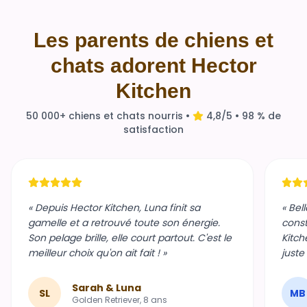
Les parents de chiens et
chats adorent Hector
Kitchen
50 000+ chiens et chats nourris •
4,8/5 • 98 % de
satisfaction
« Depuis Hector Kitchen, Luna finit sa
« Bel
gamelle et a retrouvé toute son énergie.
const
Son pelage brille, elle court partout. C'est le
Kitch
meilleur choix qu'on ait fait ! »
juste
Sarah & Luna
SL
MB
Golden Retriever, 8 ans