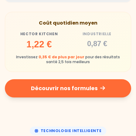
Hector Kitchen
Industrielle
Gamelles finies avec joie, animaux enthousiastes
Souvent enrichi en additifs et conservateurs
Coût quotidien moyen
chimiques
HECTOR KITCHEN
INDUSTRIELLE
Industrielle
1,22 €
0,87 €
Repas souvent boudés ou mangés sans plaisir
Investissez
0,35 € de plus par jour
pour des résultats
santé 2,5 fois meilleurs
Découvrir nos formules
TECHNOLOGIE INTELLIGENTE