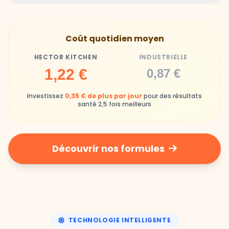
Hector Kitchen
Industrielle
Gamelles finies avec joie, animaux enthousiastes
Souvent enrichi en additifs et conservateurs
Coût quotidien moyen
chimiques
HECTOR KITCHEN
INDUSTRIELLE
Industrielle
1,22 €
0,87 €
Repas souvent boudés ou mangés sans plaisir
Investissez
0,35 € de plus par jour
pour des résultats
santé 2,5 fois meilleurs
Découvrir nos formules
TECHNOLOGIE INTELLIGENTE