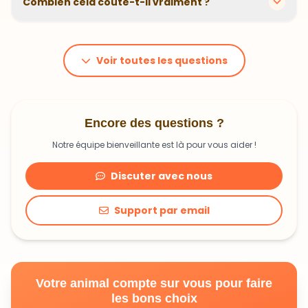
Combien cela coûte-t-il vraiment ?
problématiques et privilégions des recettes
hypoallergéniques quand nécessaire.
Le prix dépend du poids et des besoins de votre
animal. En moyenne, comptez 1,20€ à 1,99€ par jour.
C'est un investissement dans sa santé qui peut vous
Voir toutes les questions
faire économiser en frais vétérinaires !
Encore des questions ?
Notre équipe bienveillante est là pour vous aider !
Discuter avec nous
Support par email
Votre animal compte sur vous pour faire
les bons choix