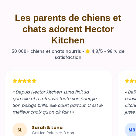
Les parents de chiens et
chats adorent Hector
Kitchen
50 000+ chiens et chats nourris •
4,8/5 • 98 % de
satisfaction
« Depuis Hector Kitchen, Luna finit sa
« Bel
gamelle et a retrouvé toute son énergie.
const
Son pelage brille, elle court partout. C'est le
Kitch
meilleur choix qu'on ait fait ! »
juste
Sarah & Luna
SL
MB
Golden Retriever, 8 ans