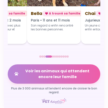
Bella
Chai
rouvé sa famille
A trouvé sa famille
A t
ns et 2 mois
Paris • 11 ans et 11 mois
Jujurieux • 1 
art avec plus
Son regard a enfin rencontré
Un jeune chien 
 douceur et
les bonnes personnes.
enfin entouré et
Voir les animaux qui attendent
encore leur famille
Plus de 3 000 animaux attendent encore de croiser le bon
regard.