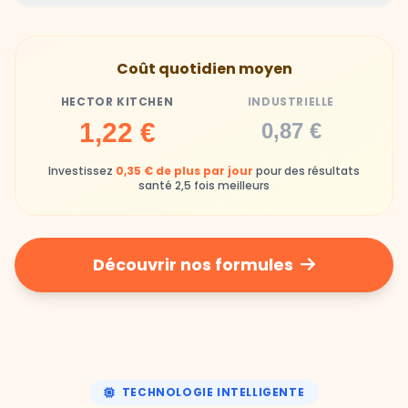
Hector Kitchen
Industrielle
Gamelles finies avec joie, animaux enthousiastes
Souvent enrichi en additifs et conservateurs
Coût quotidien moyen
chimiques
HECTOR KITCHEN
INDUSTRIELLE
Industrielle
1,22 €
0,87 €
Repas souvent boudés ou mangés sans plaisir
Investissez
0,35 € de plus par jour
pour des résultats
santé 2,5 fois meilleurs
Découvrir nos formules
TECHNOLOGIE INTELLIGENTE