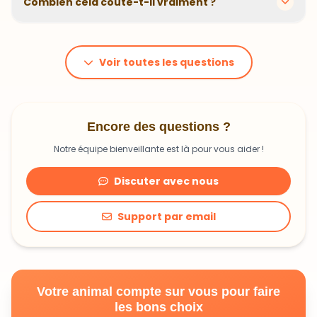
Combien cela coûte-t-il vraiment ?
problématiques et privilégions des recettes
hypoallergéniques quand nécessaire.
Le prix dépend du poids et des besoins de votre
animal. En moyenne, comptez 1,20€ à 1,99€ par jour.
C'est un investissement dans sa santé qui peut vous
Voir toutes les questions
faire économiser en frais vétérinaires !
Encore des questions ?
Notre équipe bienveillante est là pour vous aider !
Discuter avec nous
Support par email
Votre animal compte sur vous pour faire
les bons choix