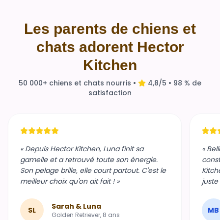
Les parents de chiens et
chats adorent Hector
Kitchen
50 000+ chiens et chats nourris •
4,8/5 • 98 % de
satisfaction
« Depuis Hector Kitchen, Luna finit sa
« Bel
gamelle et a retrouvé toute son énergie.
const
Son pelage brille, elle court partout. C'est le
Kitch
meilleur choix qu'on ait fait ! »
juste
Sarah & Luna
SL
MB
Golden Retriever, 8 ans