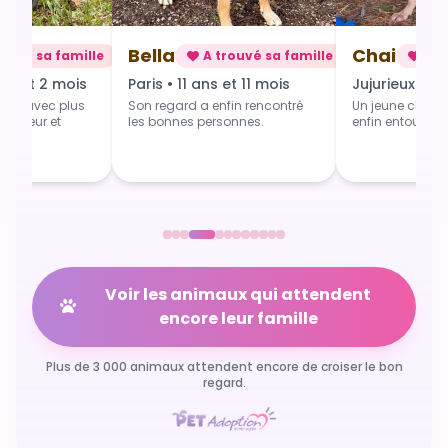
Chai
Alba
rouvé sa famille
A trouvé sa famille
A t
 et 11 mois
Jujurieux • 1 an
Douville • 4 
fin rencontré
Un jeune chien qui grandit
Une toute jeune 
sonnes.
enfin entouré et aimé.
commence du b
Voir les animaux qui attendent
encore leur famille
Plus de 3 000 animaux attendent encore de croiser le bon
regard.