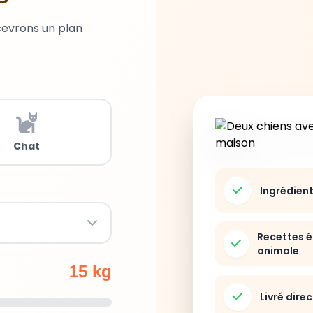
cevrons un plan
Chat
Ingrédien
Recettes é
animale
15 kg
Livré dire