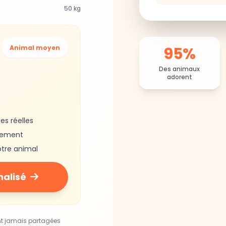
50 kg
95%
Animal moyen
Des animaux
adorent
es réelles
gement
otre animal
nalisé
nt jamais partagées