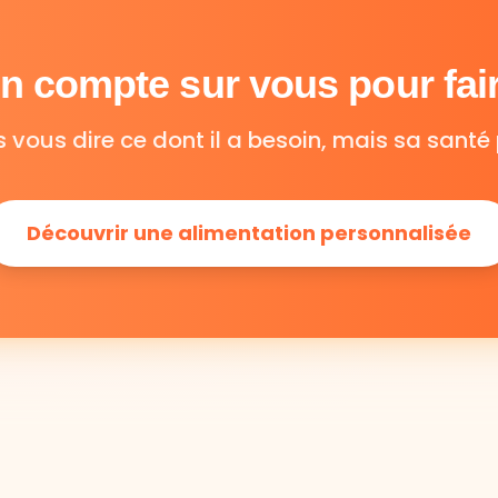
 compte sur vous pour fair
s vous dire ce dont il a besoin, mais sa santé 
Découvrir une alimentation personnalisée