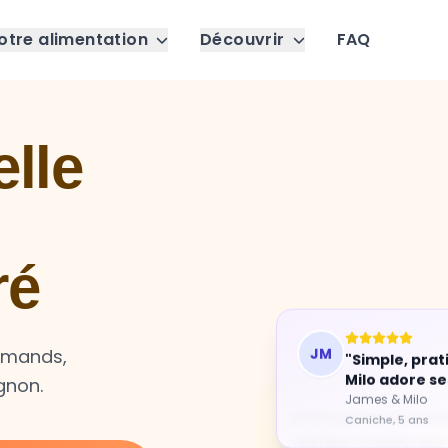
otre alimentation
Découvrir
FAQ
lle
ré
urmands,
JM
"Simple, prat
gnon.
Milo adore se
James & Milo
Caniche, 5 ans