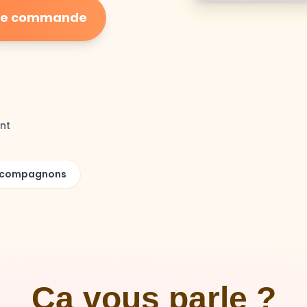
ière commande
nt
00 compagnons
Ça vous parle ?