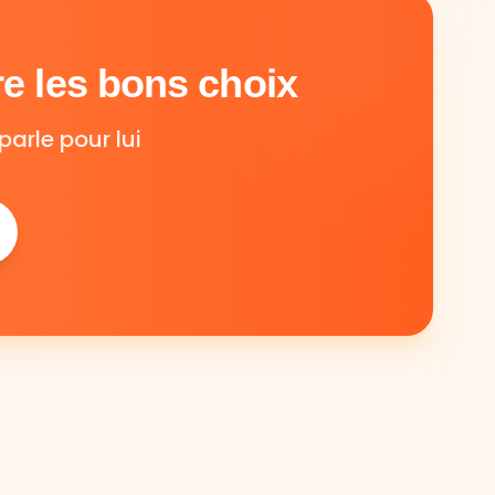
e les bons choix
parle pour lui