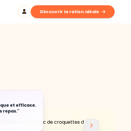
Découvrir la ration idéale
ique et efficace.
s repas."