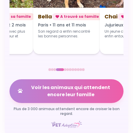
Chai
Alba
rouvé sa famille
A trouvé sa famille
A t
 et 11 mois
Jujurieux • 1 an
Douville • 4 
fin rencontré
Un jeune chien qui grandit
Une toute jeune 
sonnes.
enfin entouré et aimé.
commence du b
Voir les animaux qui attendent
encore leur famille
Plus de 3 000 animaux attendent encore de croiser le bon
regard.