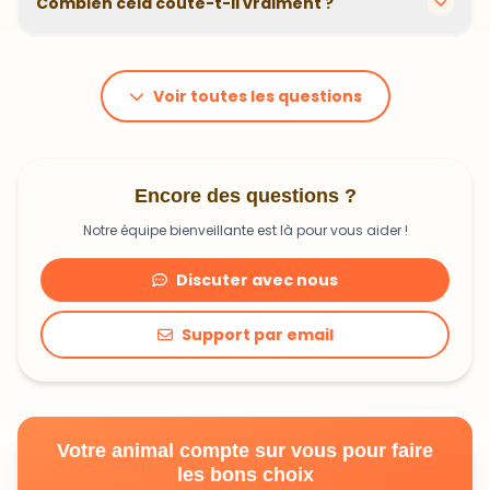
Combien cela coûte-t-il vraiment ?
problématiques et privilégions des recettes
hypoallergéniques quand nécessaire.
Le prix dépend du poids et des besoins de votre
animal. En moyenne, comptez 1,20€ à 1,99€ par jour.
C'est un investissement dans sa santé qui peut vous
Voir toutes les questions
faire économiser en frais vétérinaires !
Encore des questions ?
Notre équipe bienveillante est là pour vous aider !
Discuter avec nous
Support par email
Votre animal compte sur vous pour faire
les bons choix