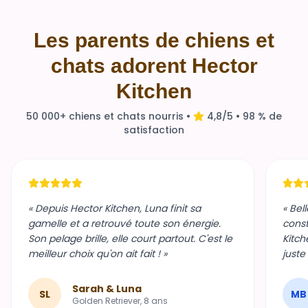
Les parents de chiens et
chats adorent Hector
Kitchen
50 000+ chiens et chats nourris •
4,8/5 • 98 % de
satisfaction
« Depuis Hector Kitchen, Luna finit sa
« Bel
gamelle et a retrouvé toute son énergie.
const
Son pelage brille, elle court partout. C'est le
Kitch
meilleur choix qu'on ait fait ! »
juste
Sarah & Luna
SL
MB
Golden Retriever, 8 ans