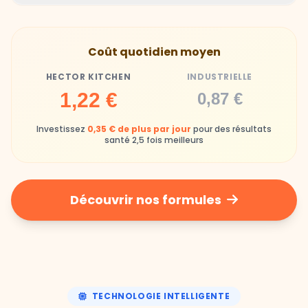
Hector Kitchen
Industrielle
Gamelles finies avec joie, animaux enthousiastes
Souvent enrichi en additifs et conservateurs
Coût quotidien moyen
chimiques
HECTOR KITCHEN
INDUSTRIELLE
Industrielle
1,22 €
0,87 €
Repas souvent boudés ou mangés sans plaisir
Investissez
0,35 € de plus par jour
pour des résultats
santé 2,5 fois meilleurs
Découvrir nos formules
TECHNOLOGIE INTELLIGENTE