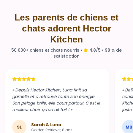
Les parents de chiens et
chats adorent Hector
Kitchen
50 000+ chiens et chats nourris •
4,8/5 • 98 % de
satisfaction
« Depuis Hector Kitchen, Luna finit sa
« Bel
gamelle et a retrouvé toute son énergie.
const
Son pelage brille, elle court partout. C'est le
Kitch
meilleur choix qu'on ait fait ! »
juste
Sarah & Luna
SL
MB
Golden Retriever, 8 ans