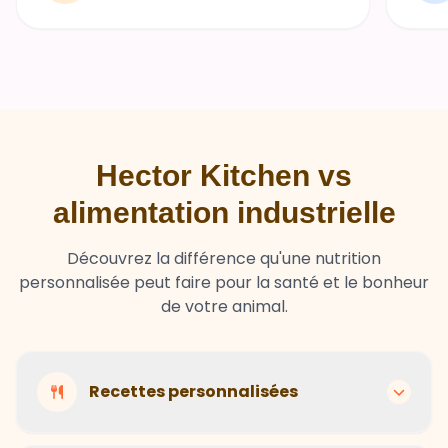
Hector Kitchen vs
alimentation industrielle
Découvrez la différence qu'une nutrition
personnalisée peut faire pour la santé et le bonheur
de votre animal.
Recettes personnalisées
Hector Kitchen
Recettes adaptées à chaque animal selon son
Ingrédients