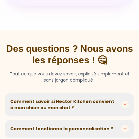
Des questions ? Nous avons
les réponses ! 🤔
Tout ce que vous devez savoir, expliqué simplement et
sans jargon compliqué !
Comment savoir si Hector Kitchen convient
à mon chien ou mon chat ?
Chaque animal est différent ! Nous créons des
recettes personnalisées selon l'âge, la race, le poids et
Comment fonctionne la personnalisation ?
les sensibilités de votre compagnon. Si votre animal a
des besoins spécifiques, notre questionnaire nous
En 2 minutes, vous répondez à quelques questions sur
aide à adapter parfaitement sa nutrition.
votre animal. Notre algorithme calcule ensuite la
Et si mon animal n'aime pas ?