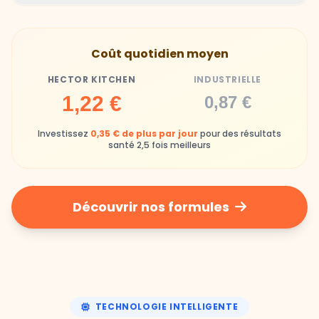
Gamelles finies avec joie, animaux enthousiastes
Souvent enrichi en additifs et conservateurs
Coût quotidien moyen
chimiques
HECTOR KITCHEN
INDUSTRIELLE
Industrielle
1,22 €
0,87 €
Repas souvent boudés ou mangés sans plaisir
Investissez
0,35 € de plus par jour
pour des résultats
santé 2,5 fois meilleurs
Découvrir nos formules
TECHNOLOGIE INTELLIGENTE
Une nutrition de précision,