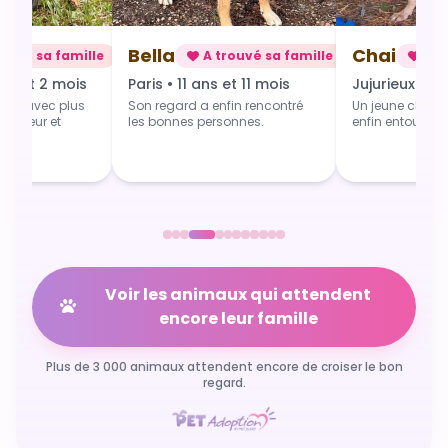
Chai
Alba
rouvé sa famille
A trouvé sa famille
A t
 et 11 mois
Jujurieux • 1 an
Douville • 4 
fin rencontré
Un jeune chien qui grandit
Une toute jeune 
sonnes.
enfin entouré et aimé.
commence du b
Voir les animaux qui attendent
encore leur famille
Plus de 3 000 animaux attendent encore de croiser le bon
regard.