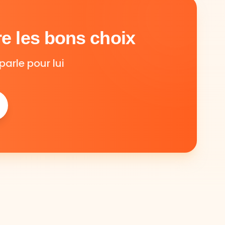
e les bons choix
parle pour lui