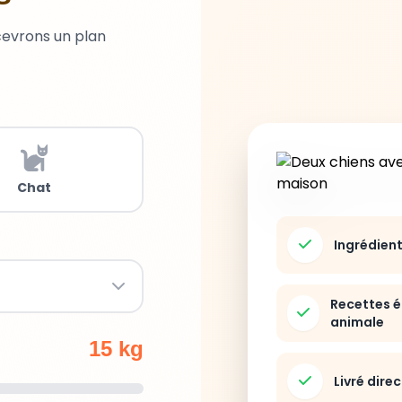
cevrons un plan
Chat
Ingrédien
Recettes é
animale
15 kg
Livré dire