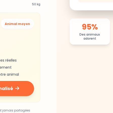
50 kg
95%
Animal moyen
Des animaux
adorent
es réelles
gement
otre animal
nalisé
nt jamais partagées