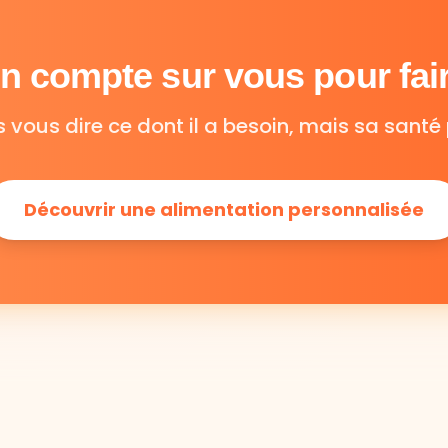
 compte sur vous pour fair
s vous dire ce dont il a besoin, mais sa santé 
Découvrir une alimentation personnalisée