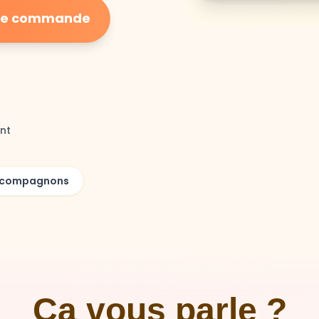
ière commande
nt
00 compagnons
Ça vous parle ?