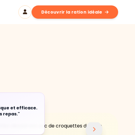
Découvrir la ration idéale
ique et efficace.
s repas."