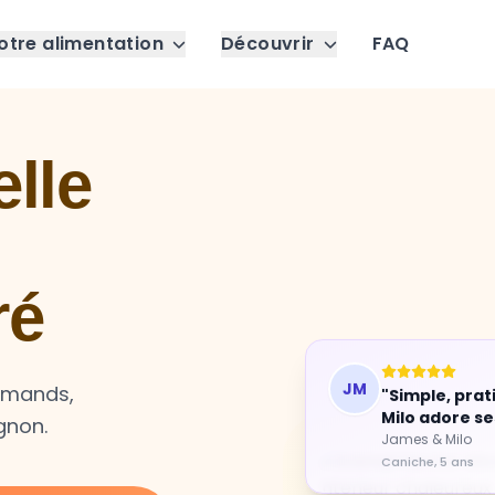
otre alimentation
Découvrir
FAQ
lle
ré
JM
"Simple, prat
urmands,
Milo adore se
gnon.
James & Milo
Caniche, 5 ans