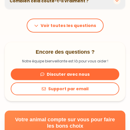
Combien cela coûte-t-il vraiment ?
problématiques et privilégions des recettes
hypoallergéniques quand nécessaire.
Le prix dépend du poids et des besoins de votre
animal. En moyenne, comptez 1,20€ à 1,99€ par jour.
C'est un investissement dans sa santé qui peut vous
Voir toutes les questions
faire économiser en frais vétérinaires !
Encore des questions ?
Notre équipe bienveillante est là pour vous aider !
Discuter avec nous
Support par email
Votre animal compte sur vous pour faire
les bons choix