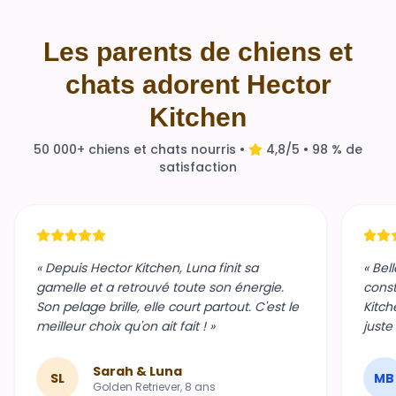
Les parents de chiens et
chats adorent Hector
Kitchen
50 000+ chiens et chats nourris •
4,8/5 • 98 % de
satisfaction
« Depuis Hector Kitchen, Luna finit sa
« Bel
gamelle et a retrouvé toute son énergie.
const
Son pelage brille, elle court partout. C'est le
Kitch
meilleur choix qu'on ait fait ! »
juste
Sarah & Luna
SL
MB
Golden Retriever, 8 ans