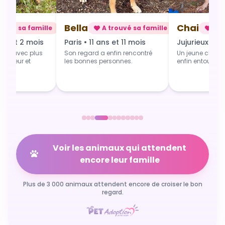
Chai
Alba
rouvé sa famille
A trouvé sa famille
A t
 et 11 mois
Jujurieux • 1 an
Douville • 4 
fin rencontré
Un jeune chien qui grandit
Une toute jeune 
sonnes.
enfin entouré et aimé.
commence du b
Voir les animaux qui attendent
encore leur famille
Plus de 3 000 animaux attendent encore de croiser le bon
regard.