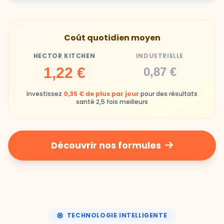
Hector Kitchen
Industrielle
Gamelles finies avec joie, animaux enthousiastes
Souvent enrichi en additifs et conservateurs
Coût quotidien moyen
chimiques
HECTOR KITCHEN
INDUSTRIELLE
Industrielle
1,22 €
0,87 €
Repas souvent boudés ou mangés sans plaisir
Investissez
0,35 € de plus par jour
pour des résultats
santé 2,5 fois meilleurs
Découvrir nos formules
TECHNOLOGIE INTELLIGENTE