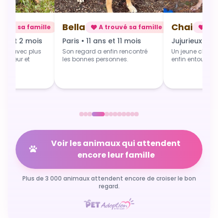
Chai
Alba
rouvé sa famille
A trouvé sa famille
A t
 et 11 mois
Jujurieux • 1 an
Douville • 4 
fin rencontré
Un jeune chien qui grandit
Une toute jeune 
sonnes.
enfin entouré et aimé.
commence du b
Voir les animaux qui attendent
encore leur famille
Plus de 3 000 animaux attendent encore de croiser le bon
regard.