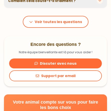
Combien cela coûte-t-il vraiment ?
problématiques et privilégions des recettes
hypoallergéniques quand nécessaire.
Le prix dépend du poids et des besoins de votre
animal. En moyenne, comptez 1,20€ à 1,99€ par jour.
C'est un investissement dans sa santé qui peut vous
Voir toutes les questions
faire économiser en frais vétérinaires !
Encore des questions ?
Notre équipe bienveillante est là pour vous aider !
Discuter avec nous
Support par email
Votre animal compte sur vous pour faire
les bons choix