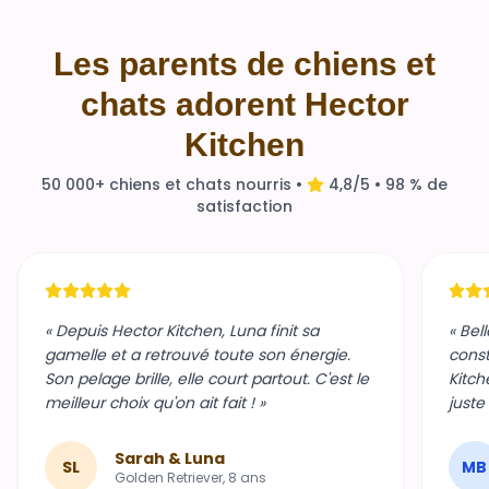
Les parents de chiens et
chats adorent Hector
Kitchen
50 000+ chiens et chats nourris •
4,8/5 • 98 % de
satisfaction
« Depuis Hector Kitchen, Luna finit sa
« Bel
gamelle et a retrouvé toute son énergie.
const
Son pelage brille, elle court partout. C'est le
Kitch
meilleur choix qu'on ait fait ! »
juste
Sarah & Luna
SL
MB
Golden Retriever, 8 ans