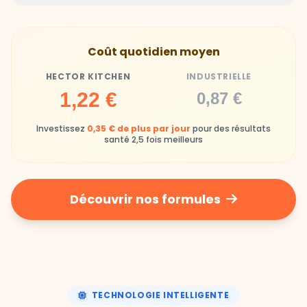
Hector Kitchen
Industrielle
Gamelles finies avec joie, animaux enthousiastes
Souvent enrichi en additifs et conservateurs
Coût quotidien moyen
chimiques
HECTOR KITCHEN
INDUSTRIELLE
Industrielle
1,22 €
0,87 €
Repas souvent boudés ou mangés sans plaisir
Investissez
0,35 € de plus par jour
pour des résultats
santé 2,5 fois meilleurs
Découvrir nos formules
TECHNOLOGIE INTELLIGENTE