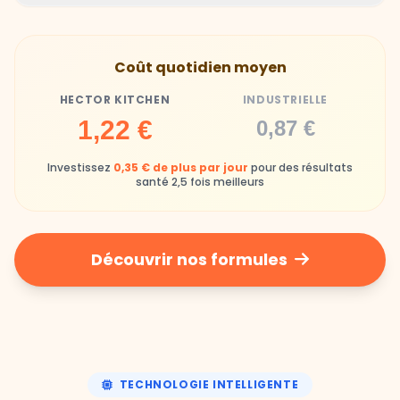
Gamelles finies avec joie, animaux enthousiastes
Souvent enrichi en additifs et conservateurs
Coût quotidien moyen
chimiques
HECTOR KITCHEN
INDUSTRIELLE
Industrielle
1,22 €
0,87 €
Repas souvent boudés ou mangés sans plaisir
Investissez
0,35 € de plus par jour
pour des résultats
santé 2,5 fois meilleurs
Découvrir nos formules
TECHNOLOGIE INTELLIGENTE
Une nutrition de précision,