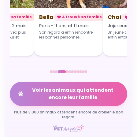
Bella
Chai
rouvé sa famille
A trouvé sa famille
A t
ns et 2 mois
Paris • 11 ans et 11 mois
Jujurieux • 1 
art avec plus
Son regard a enfin rencontré
Un jeune chien 
 douceur et
les bonnes personnes.
enfin entouré et
Voir les animaux qui attendent
encore leur famille
Plus de 3 000 animaux attendent encore de croiser le bon
regard.