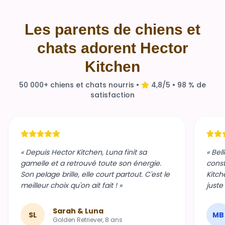
Les parents de chiens et
chats adorent Hector
Kitchen
50 000+ chiens et chats nourris •
4,8/5 • 98 % de
satisfaction
« Depuis Hector Kitchen, Luna finit sa
« Bel
gamelle et a retrouvé toute son énergie.
const
Son pelage brille, elle court partout. C'est le
Kitch
meilleur choix qu'on ait fait ! »
juste
Sarah & Luna
SL
MB
Golden Retriever, 8 ans