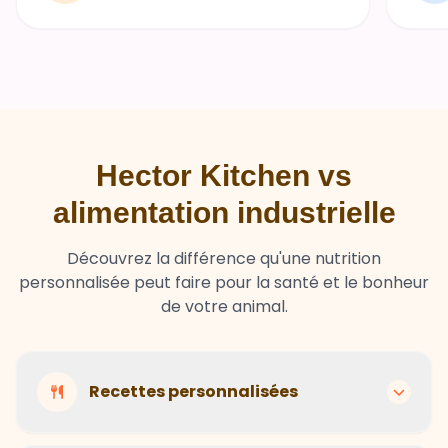
Hector Kitchen vs
alimentation industrielle
Découvrez la différence qu'une nutrition
personnalisée peut faire pour la santé et le bonheur
de votre animal.
Recettes personnalisées
Hector Kitchen
Recettes adaptées à chaque animal selon son
Ingrédients