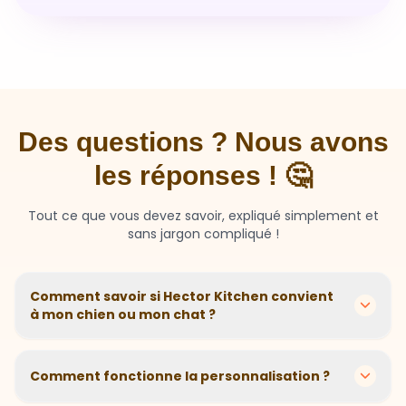
Des questions ? Nous avons
les réponses ! 🤔
Tout ce que vous devez savoir, expliqué simplement et
sans jargon compliqué !
Comment savoir si Hector Kitchen convient
à mon chien ou mon chat ?
Chaque animal est différent ! Nous créons des
recettes personnalisées selon l'âge, la race, le poids et
Comment fonctionne la personnalisation ?
les sensibilités de votre compagnon. Si votre animal a
des besoins spécifiques, notre questionnaire nous
En 2 minutes, vous répondez à quelques questions sur
aide à adapter parfaitement sa nutrition.
votre animal. Notre algorithme calcule ensuite la
Et si mon animal n'aime pas ?