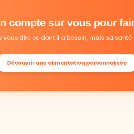
 compte sur vous pour fair
s vous dire ce dont il a besoin, mais sa santé 
Découvrir une alimentation personnalisée