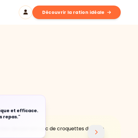
Découvrir la ration idéale
ique et efficace.
s repas."