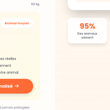
50 kg
95%
Animal moyen
Des animaux
adorent
es réelles
gement
otre animal
nalisé
nt jamais partagées