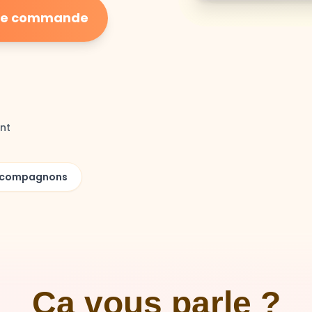
ière commande
nt
00 compagnons
Ça vous parle ?