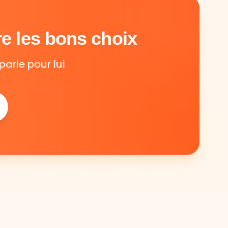
e les bons choix
parle pour lui