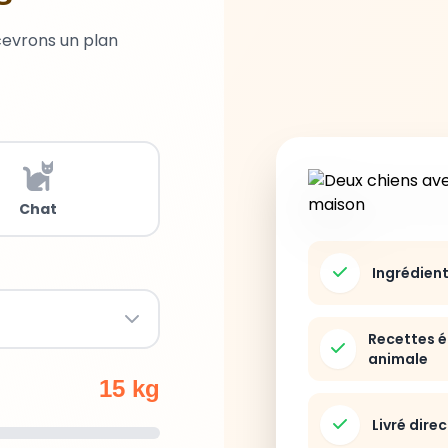
cevrons un plan
Chat
Ingrédien
Recettes é
animale
15 kg
Livré dire