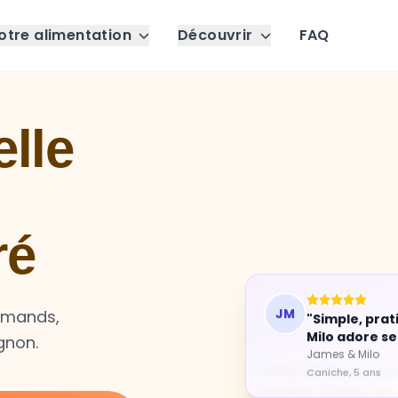
otre alimentation
Découvrir
FAQ
lle
ré
JM
"Simple, prat
urmands,
Milo adore se
gnon.
James & Milo
Caniche, 5 ans