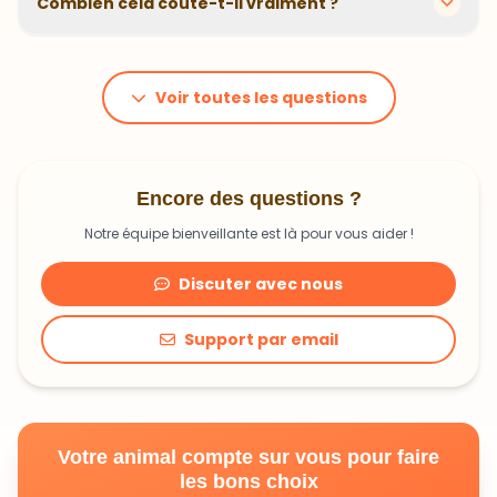
Combien cela coûte-t-il vraiment ?
problématiques et privilégions des recettes
hypoallergéniques quand nécessaire.
Le prix dépend du poids et des besoins de votre
animal. En moyenne, comptez 1,20€ à 1,99€ par jour.
C'est un investissement dans sa santé qui peut vous
Voir toutes les questions
faire économiser en frais vétérinaires !
Encore des questions ?
Notre équipe bienveillante est là pour vous aider !
Discuter avec nous
Support par email
Votre animal compte sur vous pour faire
les bons choix