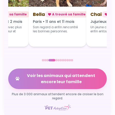
Chai
Alba
rouvé sa famille
A trouvé sa famille
A t
 et 11 mois
Jujurieux • 1 an
Douville • 4 
fin rencontré
Un jeune chien qui grandit
Une toute jeune 
sonnes.
enfin entouré et aimé.
commence du b
Voir les animaux qui attendent
encore leur famille
Plus de 3 000 animaux attendent encore de croiser le bon
regard.