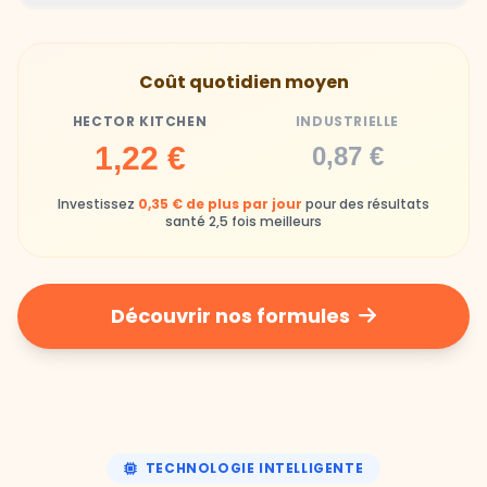
Hector Kitchen
Industrielle
Gamelles finies avec joie, animaux enthousiastes
Souvent enrichi en additifs et conservateurs
Coût quotidien moyen
chimiques
HECTOR KITCHEN
INDUSTRIELLE
Industrielle
1,22 €
0,87 €
Repas souvent boudés ou mangés sans plaisir
Investissez
0,35 € de plus par jour
pour des résultats
santé 2,5 fois meilleurs
Découvrir nos formules
TECHNOLOGIE INTELLIGENTE