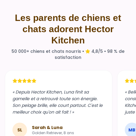
Les parents de chiens et
chats adorent Hector
Kitchen
50 000+ chiens et chats nourris •
4,8/5 • 98 % de
satisfaction
« Depuis Hector Kitchen, Luna finit sa
« Bel
gamelle et a retrouvé toute son énergie.
const
Son pelage brille, elle court partout. C'est le
Kitch
meilleur choix qu'on ait fait ! »
juste
Sarah & Luna
SL
MB
Golden Retriever, 8 ans