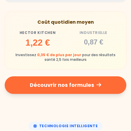
Hector Kitchen
Industrielle
Gamelles finies avec joie, animaux enthousiastes
Souvent enrichi en additifs et conservateurs
Coût quotidien moyen
chimiques
HECTOR KITCHEN
INDUSTRIELLE
Industrielle
1,22 €
0,87 €
Repas souvent boudés ou mangés sans plaisir
Investissez
0,35 € de plus par jour
pour des résultats
santé 2,5 fois meilleurs
Découvrir nos formules
TECHNOLOGIE INTELLIGENTE