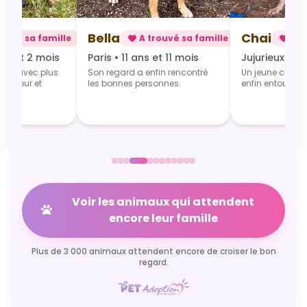
Chai
Alba
rouvé sa famille
A trouvé sa famille
A t
 et 11 mois
Jujurieux • 1 an
Douville • 4 
fin rencontré
Un jeune chien qui grandit
Une toute jeune 
sonnes.
enfin entouré et aimé.
commence du b
Voir les animaux qui attendent
encore leur famille
Plus de 3 000 animaux attendent encore de croiser le bon
regard.