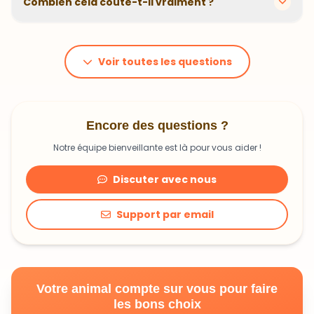
Combien cela coûte-t-il vraiment ?
problématiques et privilégions des recettes
hypoallergéniques quand nécessaire.
Le prix dépend du poids et des besoins de votre
animal. En moyenne, comptez 1,20€ à 1,99€ par jour.
C'est un investissement dans sa santé qui peut vous
Voir toutes les questions
faire économiser en frais vétérinaires !
Encore des questions ?
Notre équipe bienveillante est là pour vous aider !
Discuter avec nous
Support par email
Votre animal compte sur vous pour faire
les bons choix