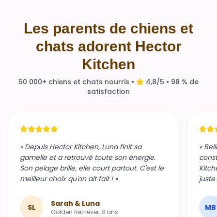
Les parents de chiens et
chats adorent Hector
Kitchen
50 000+ chiens et chats nourris •
4,8/5 • 98 % de
satisfaction
« Depuis Hector Kitchen, Luna finit sa
« Bel
gamelle et a retrouvé toute son énergie.
const
Son pelage brille, elle court partout. C'est le
Kitch
meilleur choix qu'on ait fait ! »
juste
Sarah & Luna
SL
MB
Golden Retriever, 8 ans