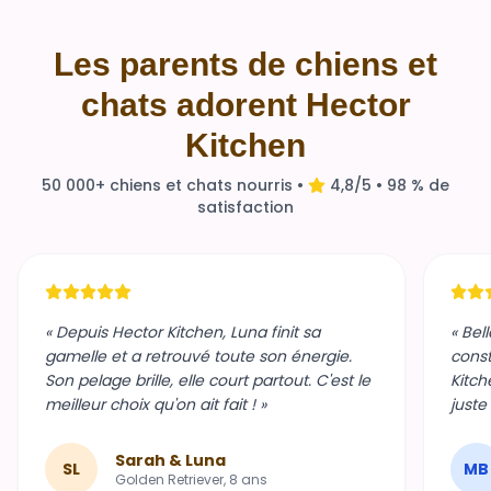
Les parents de chiens et
chats adorent Hector
Kitchen
50 000+ chiens et chats nourris •
4,8/5 • 98 % de
satisfaction
« Depuis Hector Kitchen, Luna finit sa
« Bel
gamelle et a retrouvé toute son énergie.
const
Son pelage brille, elle court partout. C'est le
Kitch
meilleur choix qu'on ait fait ! »
juste
Sarah & Luna
SL
MB
Golden Retriever, 8 ans