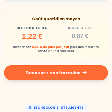
Gamelles finies avec joie, animaux enthousiastes
Souvent enrichi en additifs et conservateurs
Coût quotidien moyen
chimiques
HECTOR KITCHEN
INDUSTRIELLE
Industrielle
1,22 €
0,87 €
Repas souvent boudés ou mangés sans plaisir
Investissez
0,35 € de plus par jour
pour des résultats
santé 2,5 fois meilleurs
Découvrir nos formules
TECHNOLOGIE INTELLIGENTE
Une nutrition de précision,