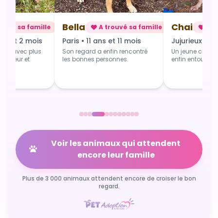
Chai
Alba
rouvé sa famille
A trouvé sa famille
A t
 et 11 mois
Jujurieux • 1 an
Douville • 4 
fin rencontré
Un jeune chien qui grandit
Une toute jeune 
sonnes.
enfin entouré et aimé.
commence du b
Voir les animaux qui attendent
encore leur famille
Plus de 3 000 animaux attendent encore de croiser le bon
regard.