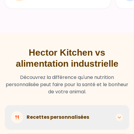
Hector Kitchen vs
alimentation industrielle
Découvrez la différence qu'une nutrition
personnalisée peut faire pour la santé et le bonheur
de votre animal.
Recettes personnalisées
Hector Kitchen
Recettes adaptées à chaque animal selon son
Ingrédients