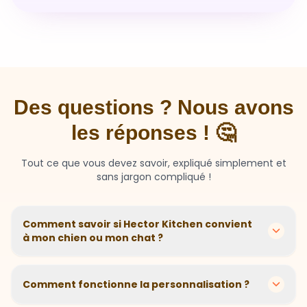
Des questions ? Nous avons
les réponses ! 🤔
Tout ce que vous devez savoir, expliqué simplement et
sans jargon compliqué !
Comment savoir si Hector Kitchen convient
à mon chien ou mon chat ?
Chaque animal est différent ! Nous créons des
recettes personnalisées selon l'âge, la race, le poids et
Comment fonctionne la personnalisation ?
les sensibilités de votre compagnon. Si votre animal a
des besoins spécifiques, notre questionnaire nous
En 2 minutes, vous répondez à quelques questions sur
aide à adapter parfaitement sa nutrition.
votre animal. Notre algorithme calcule ensuite la
Et si mon animal n'aime pas ?