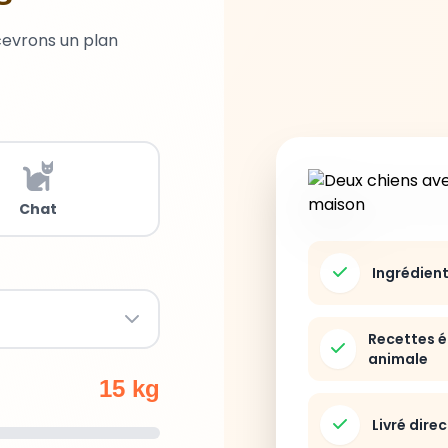
cevrons un plan
Chat
Ingrédien
Recettes é
animale
15 kg
Livré dire