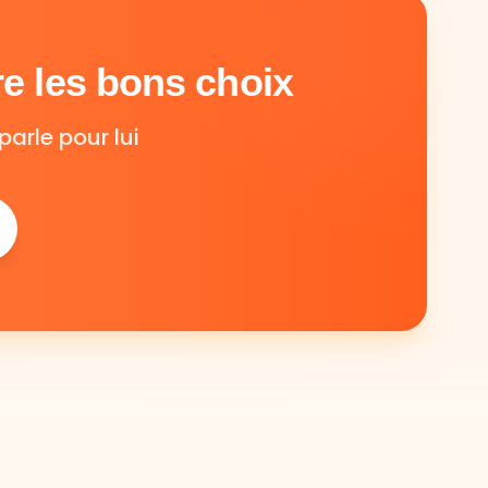
e les bons choix
parle pour lui