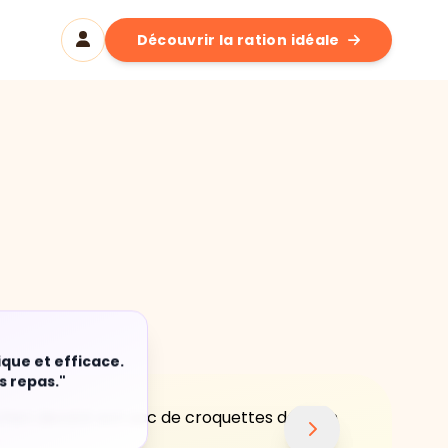
Découvrir la ration idéale
ique et efficace.
s repas."