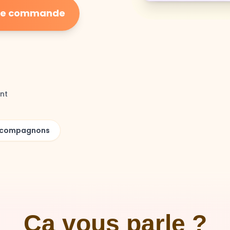
ière commande
nt
00 compagnons
Ça vous parle ?