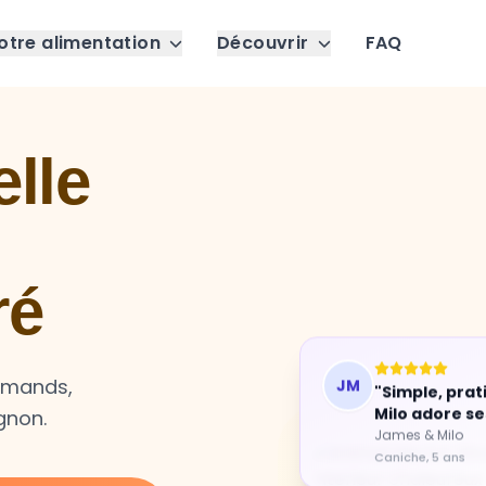
otre alimentation
Découvrir
FAQ
lle
ré
JM
"Simple, prat
urmands,
Milo adore se
gnon.
James & Milo
Caniche, 5 ans