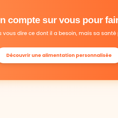
 compte sur vous pour fair
s vous dire ce dont il a besoin, mais sa santé 
Découvrir une alimentation personnalisée