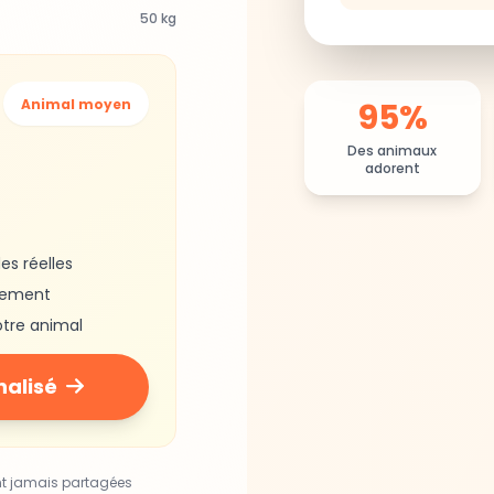
50 kg
95%
Animal moyen
Des animaux
adorent
es réelles
gement
otre animal
nalisé
nt jamais partagées