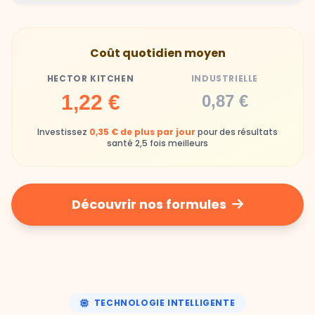
Hector Kitchen
Industrielle
Gamelles finies avec joie, animaux enthousiastes
Souvent enrichi en additifs et conservateurs
Coût quotidien moyen
chimiques
HECTOR KITCHEN
INDUSTRIELLE
Industrielle
1,22 €
0,87 €
Repas souvent boudés ou mangés sans plaisir
Investissez
0,35 € de plus par jour
pour des résultats
santé 2,5 fois meilleurs
Découvrir nos formules
TECHNOLOGIE INTELLIGENTE