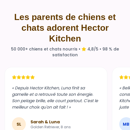
Les parents de chiens et
chats adorent Hector
Kitchen
50 000+ chiens et chats nourris •
4,8/5 • 98 % de
satisfaction
« Depuis Hector Kitchen, Luna finit sa
« Bel
gamelle et a retrouvé toute son énergie.
const
Son pelage brille, elle court partout. C'est le
Kitch
meilleur choix qu'on ait fait ! »
juste
Sarah & Luna
SL
MB
Golden Retriever, 8 ans