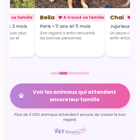
Bella
Chai
rouvé sa famille
A trouvé sa famille
A t
ns et 2 mois
Paris • 11 ans et 11 mois
Jujurieux • 1 
art avec plus
Son regard a enfin rencontré
Un jeune chien 
 douceur et
les bonnes personnes.
enfin entouré et
Voir les animaux qui attendent
encore leur famille
Plus de 3 000 animaux attendent encore de croiser le bon
regard.