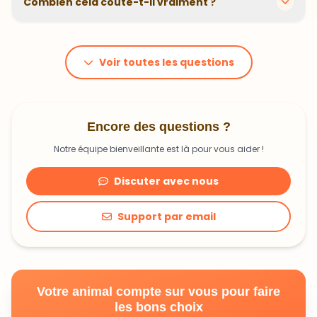
Combien cela coûte-t-il vraiment ?
problématiques et privilégions des recettes
hypoallergéniques quand nécessaire.
Le prix dépend du poids et des besoins de votre
animal. En moyenne, comptez 1,20€ à 1,99€ par jour.
C'est un investissement dans sa santé qui peut vous
Voir toutes les questions
faire économiser en frais vétérinaires !
Encore des questions ?
Notre équipe bienveillante est là pour vous aider !
Discuter avec nous
Support par email
Votre animal compte sur vous pour faire
les bons choix