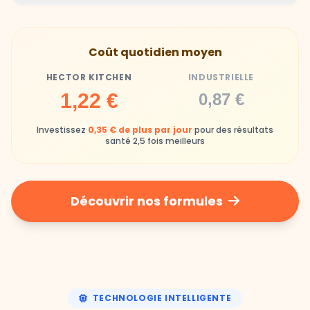
Gamelles finies avec joie, animaux enthousiastes
Souvent enrichi en additifs et conservateurs
Coût quotidien moyen
chimiques
HECTOR KITCHEN
INDUSTRIELLE
Industrielle
1,22 €
0,87 €
Repas souvent boudés ou mangés sans plaisir
Investissez
0,35 € de plus par jour
pour des résultats
santé 2,5 fois meilleurs
Découvrir nos formules
TECHNOLOGIE INTELLIGENTE
Une nutrition de précision,