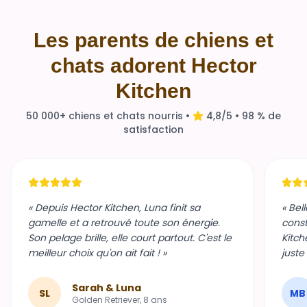
Les parents de chiens et
chats adorent Hector
Kitchen
50 000+ chiens et chats nourris •
4,8/5 • 98 % de
satisfaction
« Depuis Hector Kitchen, Luna finit sa
« Bel
gamelle et a retrouvé toute son énergie.
const
Son pelage brille, elle court partout. C'est le
Kitch
meilleur choix qu'on ait fait ! »
juste
Sarah & Luna
SL
MB
Golden Retriever, 8 ans