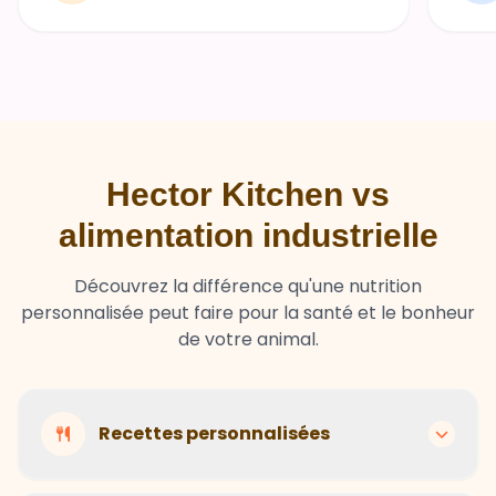
Hector Kitchen vs
alimentation industrielle
Découvrez la différence qu'une nutrition
personnalisée peut faire pour la santé et le bonheur
de votre animal.
Recettes personnalisées
Hector Kitchen
Recettes adaptées à chaque animal selon son
Ingrédients