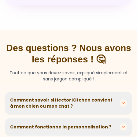
Des questions ? Nous avons
les réponses ! 🤔
Tout ce que vous devez savoir, expliqué simplement et
sans jargon compliqué !
Comment savoir si Hector Kitchen convient
à mon chien ou mon chat ?
Chaque animal est différent ! Nous créons des
recettes personnalisées selon l'âge, la race, le poids et
Comment fonctionne la personnalisation ?
les sensibilités de votre compagnon. Si votre animal a
des besoins spécifiques, notre questionnaire nous
En 2 minutes, vous répondez à quelques questions sur
aide à adapter parfaitement sa nutrition.
votre animal. Notre algorithme calcule ensuite la
Et si mon animal n'aime pas ?