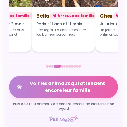
Chai
Alba
rouvé sa famille
A trouvé sa famille
A t
 et 11 mois
Jujurieux • 1 an
Douville • 4 
fin rencontré
Un jeune chien qui grandit
Une toute jeune 
sonnes.
enfin entouré et aimé.
commence du b
Voir les animaux qui attendent
encore leur famille
Plus de 3 000 animaux attendent encore de croiser le bon
regard.