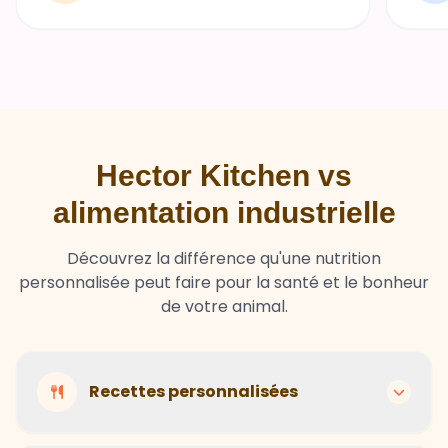
Hector Kitchen vs
alimentation industrielle
Découvrez la différence qu'une nutrition
personnalisée peut faire pour la santé et le bonheur
de votre animal.
Recettes personnalisées
Hector Kitchen
Recettes adaptées à chaque animal selon son
Ingrédients