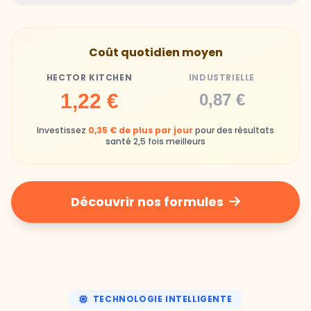
Gamelles finies avec joie, animaux enthousiastes
Souvent enrichi en additifs et conservateurs
Coût quotidien moyen
chimiques
HECTOR KITCHEN
INDUSTRIELLE
Industrielle
1,22 €
0,87 €
Repas souvent boudés ou mangés sans plaisir
Investissez
0,35 € de plus par jour
pour des résultats
santé 2,5 fois meilleurs
Découvrir nos formules
TECHNOLOGIE INTELLIGENTE
Une nutrition de précision,