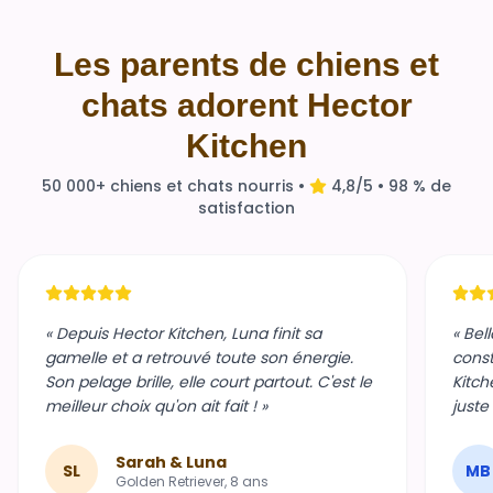
Les parents de chiens et
chats adorent Hector
Kitchen
50 000+ chiens et chats nourris •
4,8/5 • 98 % de
satisfaction
« Depuis Hector Kitchen, Luna finit sa
« Bel
gamelle et a retrouvé toute son énergie.
const
Son pelage brille, elle court partout. C'est le
Kitch
meilleur choix qu'on ait fait ! »
juste
Sarah & Luna
SL
MB
Golden Retriever, 8 ans