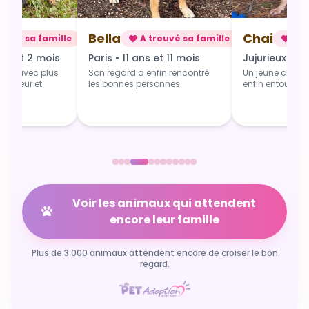
Bella
Chai
rouvé sa famille
A trouvé sa famille
A t
ns et 2 mois
Paris • 11 ans et 11 mois
Jujurieux • 1 
art avec plus
Son regard a enfin rencontré
Un jeune chien 
 douceur et
les bonnes personnes.
enfin entouré et
Voir les animaux qui attendent
encore leur famille
Plus de 3 000 animaux attendent encore de croiser le bon
regard.