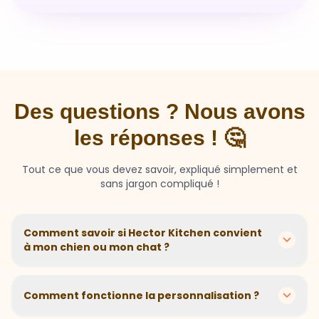
Des questions ? Nous avons
les réponses ! 🤔
Tout ce que vous devez savoir, expliqué simplement et
sans jargon compliqué !
Comment savoir si Hector Kitchen convient
à mon chien ou mon chat ?
Chaque animal est différent ! Nous créons des
recettes personnalisées selon l'âge, la race, le poids et
Comment fonctionne la personnalisation ?
les sensibilités de votre compagnon. Si votre animal a
des besoins spécifiques, notre questionnaire nous
En 2 minutes, vous répondez à quelques questions sur
aide à adapter parfaitement sa nutrition.
votre animal. Notre algorithme calcule ensuite la
Et si mon animal n'aime pas ?