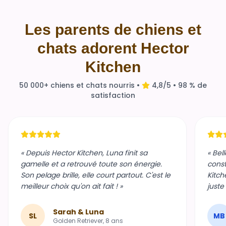
Les parents de chiens et
chats adorent Hector
Kitchen
50 000+ chiens et chats nourris •
4,8/5 • 98 % de
satisfaction
« Depuis Hector Kitchen, Luna finit sa
« Bel
gamelle et a retrouvé toute son énergie.
const
Son pelage brille, elle court partout. C'est le
Kitch
meilleur choix qu'on ait fait ! »
juste
Sarah & Luna
SL
MB
Golden Retriever, 8 ans