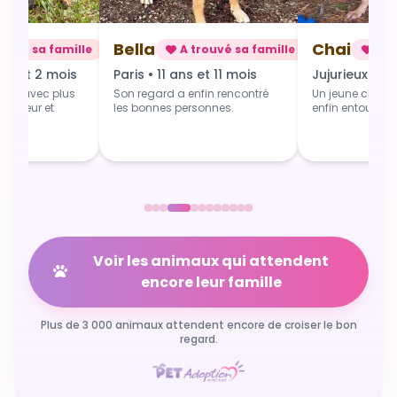
Chai
Alba
rouvé sa famille
A trouvé sa famille
A t
 et 11 mois
Jujurieux • 1 an
Douville • 4 
fin rencontré
Un jeune chien qui grandit
Une toute jeune 
sonnes.
enfin entouré et aimé.
commence du b
Voir les animaux qui attendent
encore leur famille
Plus de 3 000 animaux attendent encore de croiser le bon
regard.