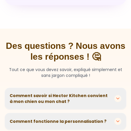
Des questions ? Nous avons
les réponses ! 🤔
Tout ce que vous devez savoir, expliqué simplement et
sans jargon compliqué !
Comment savoir si Hector Kitchen convient
à mon chien ou mon chat ?
Chaque animal est différent ! Nous créons des
recettes personnalisées selon l'âge, la race, le poids et
Comment fonctionne la personnalisation ?
les sensibilités de votre compagnon. Si votre animal a
des besoins spécifiques, notre questionnaire nous
En 2 minutes, vous répondez à quelques questions sur
aide à adapter parfaitement sa nutrition.
votre animal. Notre algorithme calcule ensuite la
Et si mon animal n'aime pas ?