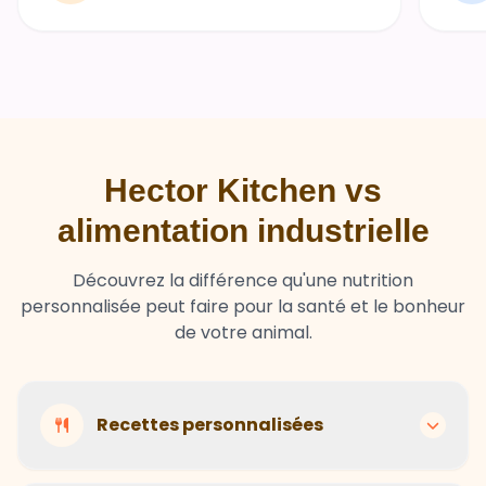
Hector Kitchen vs
alimentation industrielle
Découvrez la différence qu'une nutrition
personnalisée peut faire pour la santé et le bonheur
de votre animal.
Recettes personnalisées
Hector Kitchen
Recettes adaptées à chaque animal selon son
Ingrédients