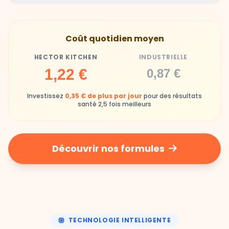
Gamelles finies avec joie, animaux enthousiastes
Souvent enrichi en additifs et conservateurs
Coût quotidien moyen
chimiques
HECTOR KITCHEN
INDUSTRIELLE
Industrielle
1,22 €
0,87 €
Repas souvent boudés ou mangés sans plaisir
Investissez
0,35 € de plus par jour
pour des résultats
santé 2,5 fois meilleurs
Découvrir nos formules
TECHNOLOGIE INTELLIGENTE
Une nutrition de précision,