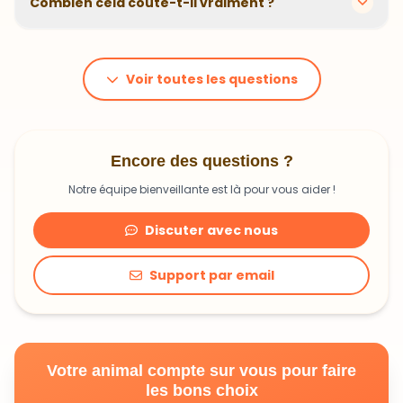
Combien cela coûte-t-il vraiment ?
problématiques et privilégions des recettes
hypoallergéniques quand nécessaire.
Le prix dépend du poids et des besoins de votre
animal. En moyenne, comptez 1,20€ à 1,99€ par jour.
C'est un investissement dans sa santé qui peut vous
Voir toutes les questions
faire économiser en frais vétérinaires !
Encore des questions ?
Notre équipe bienveillante est là pour vous aider !
Discuter avec nous
Support par email
Votre animal compte sur vous pour faire
les bons choix