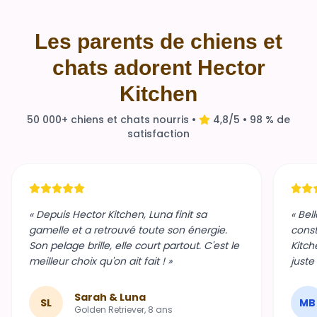
Les parents de chiens et
chats adorent Hector
Kitchen
50 000+ chiens et chats nourris •
4,8/5 • 98 % de
satisfaction
« Depuis Hector Kitchen, Luna finit sa
« Bel
gamelle et a retrouvé toute son énergie.
const
Son pelage brille, elle court partout. C'est le
Kitch
meilleur choix qu'on ait fait ! »
juste
Sarah & Luna
SL
MB
Golden Retriever, 8 ans