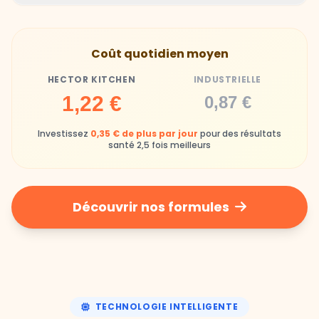
Hector Kitchen
Industrielle
Gamelles finies avec joie, animaux enthousiastes
Souvent enrichi en additifs et conservateurs
Coût quotidien moyen
chimiques
HECTOR KITCHEN
INDUSTRIELLE
Industrielle
1,22 €
0,87 €
Repas souvent boudés ou mangés sans plaisir
Investissez
0,35 € de plus par jour
pour des résultats
santé 2,5 fois meilleurs
Découvrir nos formules
TECHNOLOGIE INTELLIGENTE