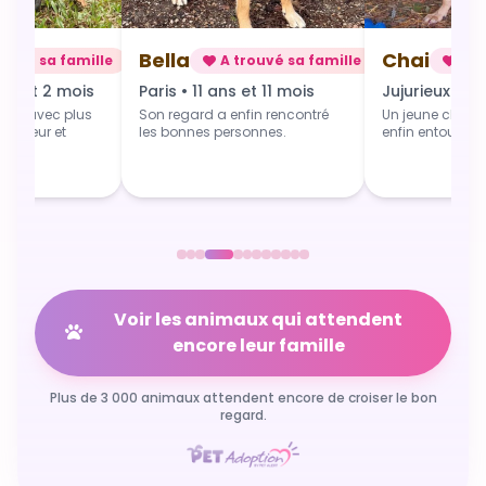
Chai
Alba
rouvé sa famille
A trouvé sa famille
A t
 et 11 mois
Jujurieux • 1 an
Douville • 4 
fin rencontré
Un jeune chien qui grandit
Une toute jeune 
sonnes.
enfin entouré et aimé.
commence du b
Voir les animaux qui attendent
encore leur famille
Plus de 3 000 animaux attendent encore de croiser le bon
regard.