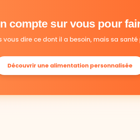
 compte sur vous pour fair
s vous dire ce dont il a besoin, mais sa santé 
Découvrir une alimentation personnalisée