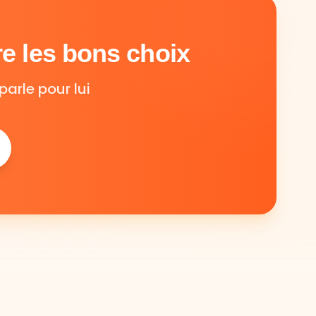
e les bons choix
parle pour lui