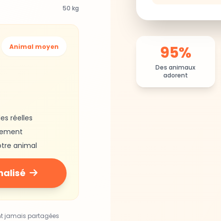
50 kg
95%
Animal moyen
Des animaux
adorent
es réelles
gement
otre animal
nalisé
nt jamais partagées