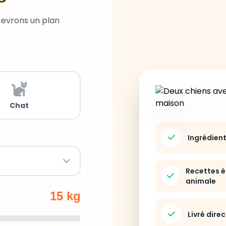
cevrons un plan
Chat
Ingrédien
Recettes é
animale
15 kg
Livré dire