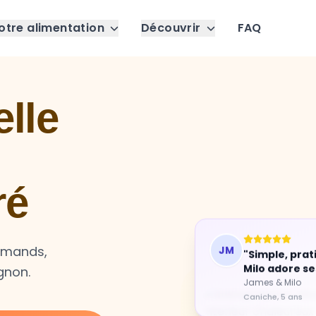
otre alimentation
Découvrir
FAQ
lle
ré
JM
"Simple, prat
urmands,
Milo adore se
gnon.
James & Milo
Caniche, 5 ans