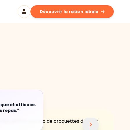
Découvrir la ration idéale
ique et efficace.
s repas."