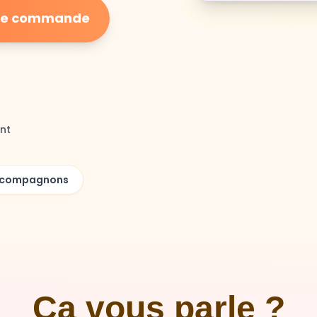
ière commande
nt
00 compagnons
Ça vous parle ?