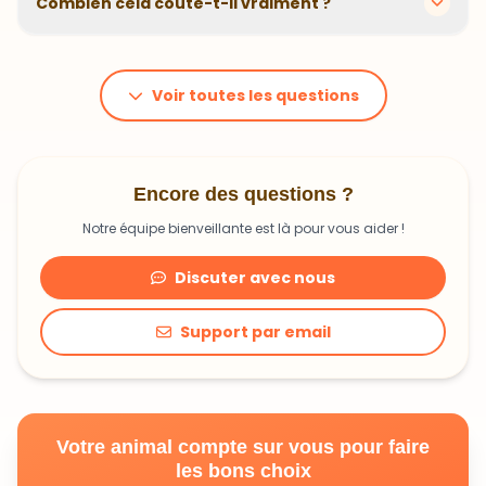
Combien cela coûte-t-il vraiment ?
problématiques et privilégions des recettes
hypoallergéniques quand nécessaire.
Le prix dépend du poids et des besoins de votre
animal. En moyenne, comptez 1,20€ à 1,99€ par jour.
C'est un investissement dans sa santé qui peut vous
Voir toutes les questions
faire économiser en frais vétérinaires !
Encore des questions ?
Notre équipe bienveillante est là pour vous aider !
Discuter avec nous
Support par email
Votre animal compte sur vous pour faire
les bons choix