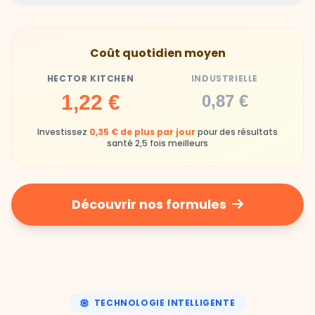
Hector Kitchen
Industrielle
Gamelles finies avec joie, animaux enthousiastes
Souvent enrichi en additifs et conservateurs
Coût quotidien moyen
chimiques
HECTOR KITCHEN
INDUSTRIELLE
Industrielle
1,22 €
0,87 €
Repas souvent boudés ou mangés sans plaisir
Investissez
0,35 € de plus par jour
pour des résultats
santé 2,5 fois meilleurs
Découvrir nos formules
TECHNOLOGIE INTELLIGENTE