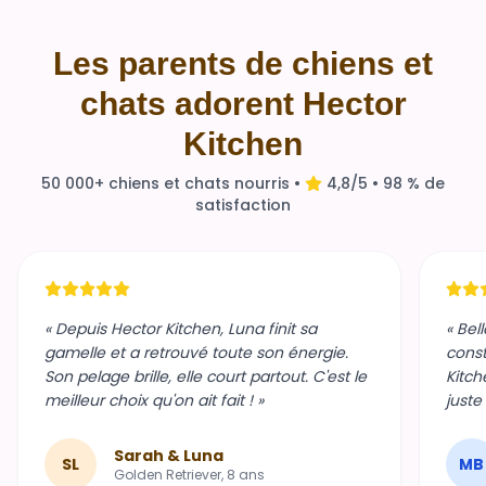
Les parents de chiens et
chats adorent Hector
Kitchen
50 000+ chiens et chats nourris •
4,8/5 • 98 % de
satisfaction
« Depuis Hector Kitchen, Luna finit sa
« Bel
gamelle et a retrouvé toute son énergie.
const
Son pelage brille, elle court partout. C'est le
Kitch
meilleur choix qu'on ait fait ! »
juste
Sarah & Luna
SL
MB
Golden Retriever, 8 ans