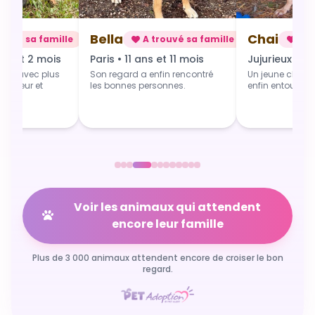
Bella
Chai
rouvé sa famille
A trouvé sa famille
A t
ns et 2 mois
Paris • 11 ans et 11 mois
Jujurieux • 1 
art avec plus
Son regard a enfin rencontré
Un jeune chien 
 douceur et
les bonnes personnes.
enfin entouré et
Voir les animaux qui attendent
encore leur famille
Plus de 3 000 animaux attendent encore de croiser le bon
regard.