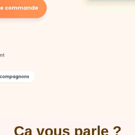
ière commande
nt
00 compagnons
Ça vous parle ?