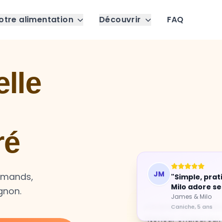
otre alimentation
Découvrir
FAQ
lle
ré
urmands,
JM
"Simple, prat
gnon.
Milo adore se
James & Milo
Caniche, 5 ans