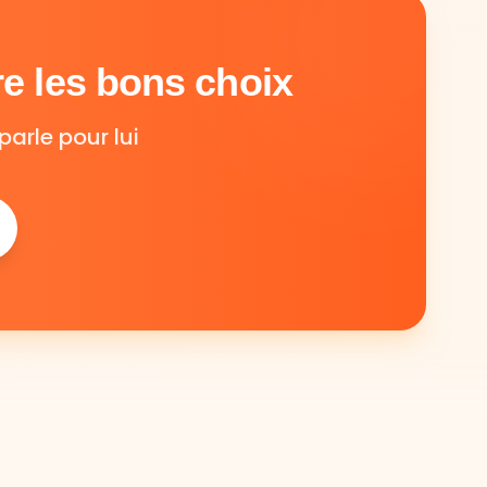
e les bons choix
parle pour lui