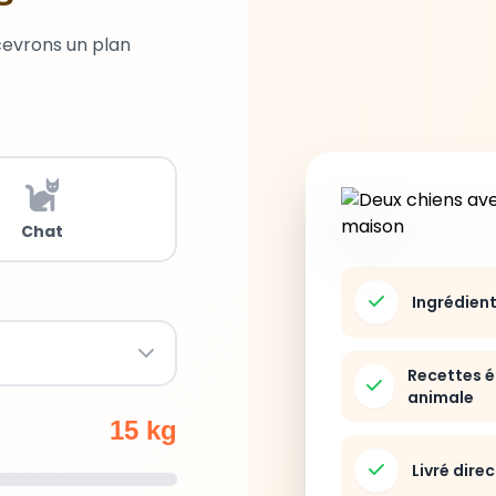
cevrons un plan
Chat
Ingrédien
Recettes é
animale
15 kg
Livré dire