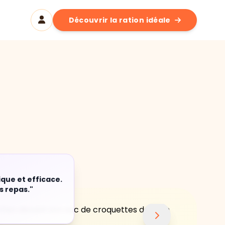
Découvrir la ration idéale
ique et efficace.
s repas."