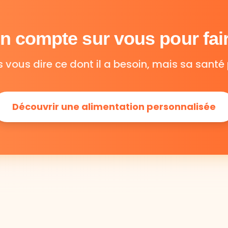
 compte sur vous pour fair
s vous dire ce dont il a besoin, mais sa santé 
Découvrir une alimentation personnalisée