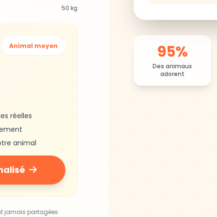
50 kg
95%
Animal moyen
Des animaux
adorent
es réelles
gement
otre animal
nalisé
nt jamais partagées