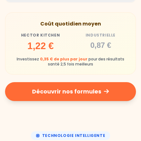
Hector Kitchen
Industrielle
Gamelles finies avec joie, animaux enthousiastes
Souvent enrichi en additifs et conservateurs
Coût quotidien moyen
chimiques
HECTOR KITCHEN
INDUSTRIELLE
Industrielle
1,22 €
0,87 €
Repas souvent boudés ou mangés sans plaisir
Investissez
0,35 € de plus par jour
pour des résultats
santé 2,5 fois meilleurs
Découvrir nos formules
TECHNOLOGIE INTELLIGENTE