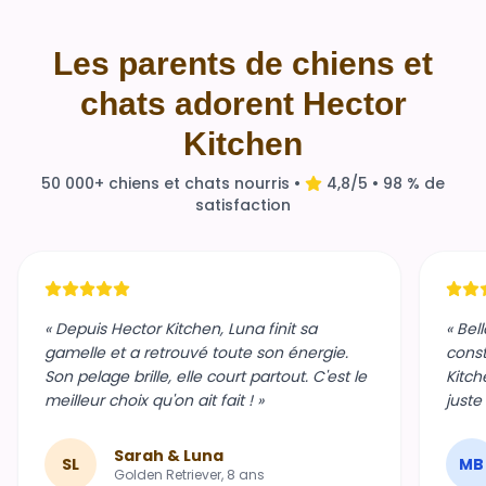
Les parents de chiens et
chats adorent Hector
Kitchen
50 000+ chiens et chats nourris •
4,8/5 • 98 % de
satisfaction
« Depuis Hector Kitchen, Luna finit sa
« Bel
gamelle et a retrouvé toute son énergie.
const
Son pelage brille, elle court partout. C'est le
Kitch
meilleur choix qu'on ait fait ! »
juste
Sarah & Luna
SL
MB
Golden Retriever, 8 ans