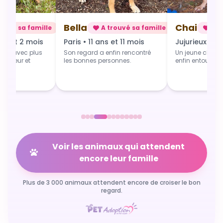
Chai
Alba
rouvé sa famille
A trouvé sa famille
A t
 et 11 mois
Jujurieux • 1 an
Douville • 4 
fin rencontré
Un jeune chien qui grandit
Une toute jeune 
sonnes.
enfin entouré et aimé.
commence du b
Voir les animaux qui attendent
encore leur famille
Plus de 3 000 animaux attendent encore de croiser le bon
regard.