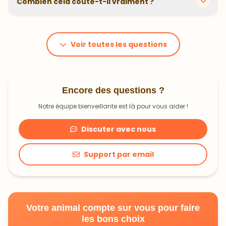
Combien cela coûte-t-il vraiment ?
problématiques et privilégions des recettes
hypoallergéniques quand nécessaire.
Le prix dépend du poids et des besoins de votre
animal. En moyenne, comptez 1,20€ à 1,99€ par jour.
C'est un investissement dans sa santé qui peut vous
Voir toutes les questions
faire économiser en frais vétérinaires !
Encore des questions ?
Notre équipe bienveillante est là pour vous aider !
Discuter avec nous
Support par email
Votre animal compte sur vous pour faire
les bons choix