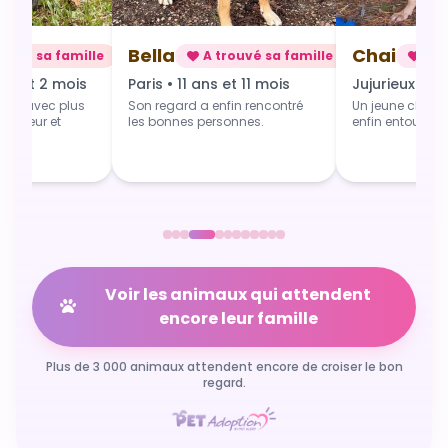
Chai
Alba
rouvé sa famille
A trouvé sa famille
A t
 et 11 mois
Jujurieux • 1 an
Douville • 4 
fin rencontré
Un jeune chien qui grandit
Une toute jeune 
sonnes.
enfin entouré et aimé.
commence du b
Voir les animaux qui attendent
encore leur famille
Plus de 3 000 animaux attendent encore de croiser le bon
regard.