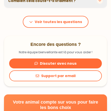
Combien cela coûte-t-il vraiment ?
problématiques et privilégions des recettes
hypoallergéniques quand nécessaire.
Le prix dépend du poids et des besoins de votre
animal. En moyenne, comptez 1,20€ à 1,99€ par jour.
C'est un investissement dans sa santé qui peut vous
Voir toutes les questions
faire économiser en frais vétérinaires !
Encore des questions ?
Notre équipe bienveillante est là pour vous aider !
Discuter avec nous
Support par email
Votre animal compte sur vous pour faire
les bons choix