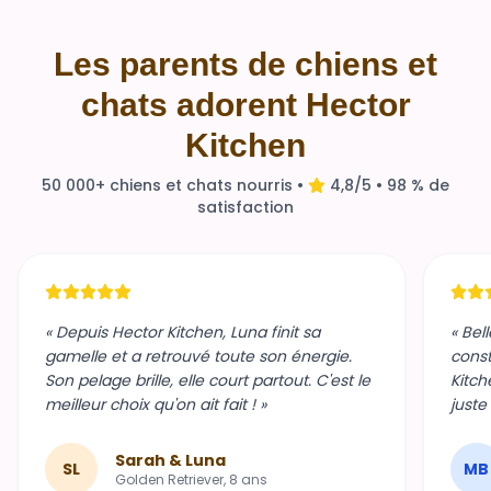
Les parents de chiens et
chats adorent Hector
Kitchen
50 000+ chiens et chats nourris •
4,8/5 • 98 % de
satisfaction
« Depuis Hector Kitchen, Luna finit sa
« Bel
gamelle et a retrouvé toute son énergie.
const
Son pelage brille, elle court partout. C'est le
Kitch
meilleur choix qu'on ait fait ! »
juste
Sarah & Luna
SL
MB
Golden Retriever, 8 ans