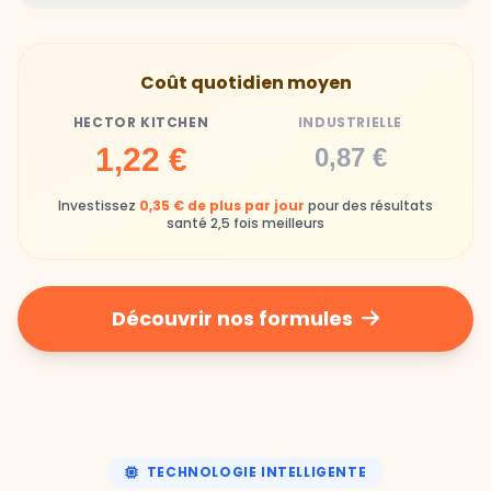
Hector Kitchen
Industrielle
Gamelles finies avec joie, animaux enthousiastes
Souvent enrichi en additifs et conservateurs
Coût quotidien moyen
chimiques
HECTOR KITCHEN
INDUSTRIELLE
Industrielle
1,22 €
0,87 €
Repas souvent boudés ou mangés sans plaisir
Investissez
0,35 € de plus par jour
pour des résultats
santé 2,5 fois meilleurs
Découvrir nos formules
TECHNOLOGIE INTELLIGENTE