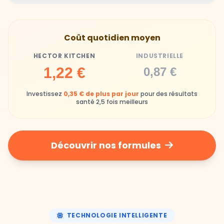
Hector Kitchen
Industrielle
Gamelles finies avec joie, animaux enthousiastes
Souvent enrichi en additifs et conservateurs
Coût quotidien moyen
chimiques
HECTOR KITCHEN
INDUSTRIELLE
Industrielle
1,22 €
0,87 €
Repas souvent boudés ou mangés sans plaisir
Investissez
0,35 € de plus par jour
pour des résultats
santé 2,5 fois meilleurs
Découvrir nos formules
TECHNOLOGIE INTELLIGENTE