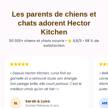
Les parents de chiens et
chats adorent Hector
Kitchen
50 000+ chiens et chats nourris •
4,8/5 • 98 % de
satisfaction
« Depuis Hector Kitchen, Luna finit sa
« Bel
gamelle et a retrouvé toute son énergie.
const
Son pelage brille, elle court partout. C'est le
Kitch
meilleur choix qu'on ait fait ! »
juste
Sarah & Luna
SL
MB
Golden Retriever, 8 ans