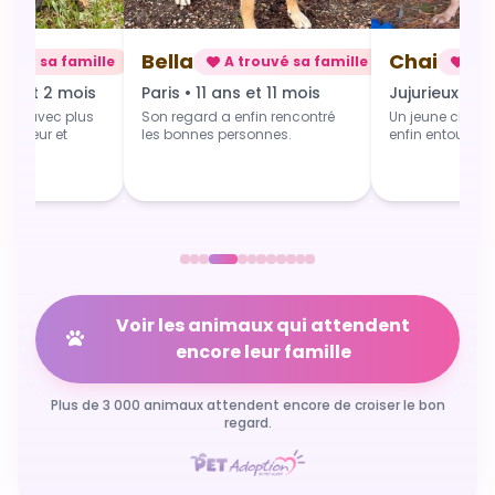
Bella
Chai
rouvé sa famille
A trouvé sa famille
A t
ns et 2 mois
Paris • 11 ans et 11 mois
Jujurieux • 1 
art avec plus
Son regard a enfin rencontré
Un jeune chien 
 douceur et
les bonnes personnes.
enfin entouré et
Voir les animaux qui attendent
encore leur famille
Plus de 3 000 animaux attendent encore de croiser le bon
regard.