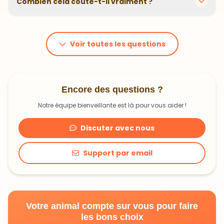
Combien cela coûte-t-il vraiment ?
problématiques et privilégions des recettes
hypoallergéniques quand nécessaire.
Le prix dépend du poids et des besoins de votre
animal. En moyenne, comptez 1,20€ à 1,99€ par jour.
C'est un investissement dans sa santé qui peut vous
Voir toutes les questions
faire économiser en frais vétérinaires !
Encore des questions ?
Notre équipe bienveillante est là pour vous aider !
Discuter avec nous
Support par email
Votre animal compte sur vous pour faire
les bons choix