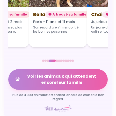
Chai
Alba
rouvé sa famille
A trouvé sa famille
A t
 et 11 mois
Jujurieux • 1 an
Douville • 4 
fin rencontré
Un jeune chien qui grandit
Une toute jeune 
sonnes.
enfin entouré et aimé.
commence du b
Voir les animaux qui attendent
encore leur famille
Plus de 3 000 animaux attendent encore de croiser le bon
regard.