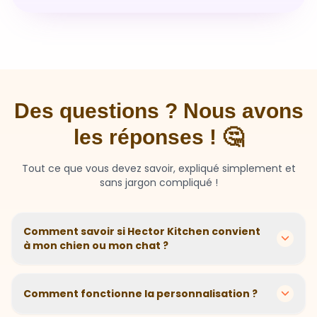
Des questions ? Nous avons
les réponses ! 🤔
Tout ce que vous devez savoir, expliqué simplement et
sans jargon compliqué !
Comment savoir si Hector Kitchen convient
à mon chien ou mon chat ?
Chaque animal est différent ! Nous créons des
recettes personnalisées selon l'âge, la race, le poids et
Comment fonctionne la personnalisation ?
les sensibilités de votre compagnon. Si votre animal a
des besoins spécifiques, notre questionnaire nous
En 2 minutes, vous répondez à quelques questions sur
aide à adapter parfaitement sa nutrition.
votre animal. Notre algorithme calcule ensuite la
Et si mon animal n'aime pas ?