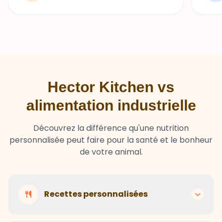
Hector Kitchen vs
alimentation industrielle
Découvrez la différence qu'une nutrition
personnalisée peut faire pour la santé et le bonheur
de votre animal.
Recettes personnalisées
Hector Kitchen
Recettes adaptées à chaque animal selon son
Ingrédients