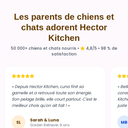
Les parents de chiens et
chats adorent Hector
Kitchen
50 000+ chiens et chats nourris •
4,8/5 • 98 % de
satisfaction
« Depuis Hector Kitchen, Luna finit sa
« Bel
gamelle et a retrouvé toute son énergie.
const
Son pelage brille, elle court partout. C'est le
Kitch
meilleur choix qu'on ait fait ! »
juste
Sarah & Luna
SL
MB
Golden Retriever, 8 ans