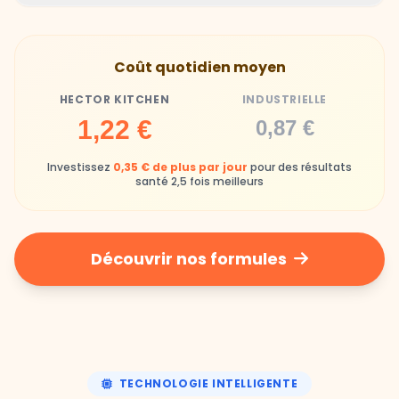
Gamelles finies avec joie, animaux enthousiastes
Souvent enrichi en additifs et conservateurs
Coût quotidien moyen
chimiques
HECTOR KITCHEN
INDUSTRIELLE
Industrielle
1,22 €
0,87 €
Repas souvent boudés ou mangés sans plaisir
Investissez
0,35 € de plus par jour
pour des résultats
santé 2,5 fois meilleurs
Découvrir nos formules
TECHNOLOGIE INTELLIGENTE
Une nutrition de précision,